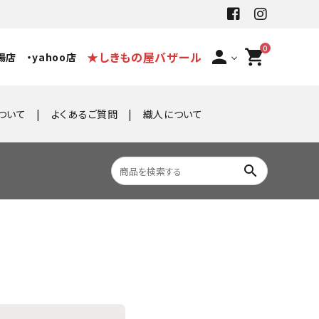
0
person
shopping_cart
★しきもの屋バザール
場店
・yahoo店
ついて
よくあるご質問
織人について
search