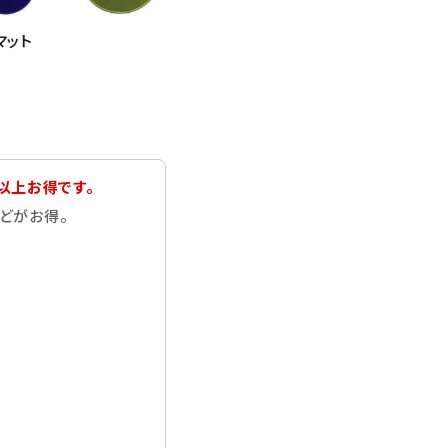
マット
以上お得です。
どがお得。
close