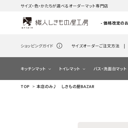
サイズ・色・かたちが選べるオーダーマット専門店
- 価格改定のお
info_outline
ショッピングガイド
サイズオーダーご注文方法
キッチンマット
トイレマット
バス・洗面台マット
TOP
>
本店のみ♪ しきもの屋BAZAR
NEW
NEW
NEW
NEW