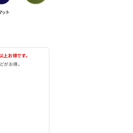
マット
以上お得です。
どがお得。
close