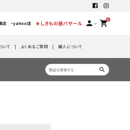
0
person
shopping_cart
★しきもの屋バザール
場店
・yahoo店
ついて
よくあるご質問
織人について
search