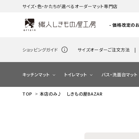
サイズ・色・かたちが選べるオーダーマット専門店
- 価格改定のお
info_outline
ショッピングガイド
サイズオーダーご注文方法
キッチンマット
トイレマット
バス・洗面台マット
TOP
>
本店のみ♪ しきもの屋BAZAR
NEW
NEW
NEW
NEW