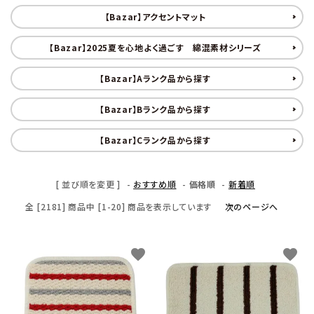
【Bazar】アクセントマット
【Bazar】2025夏を心地よく過ごす 綿混素材シリーズ
【Bazar】Aランク品から探す
【Bazar】Bランク品から探す
【Bazar】Cランク品から探す
[ 並び順を変更 ]
-
おすすめ順
-
価格順
-
新着順
全 [2181] 商品中 [1-20] 商品を表示しています
次のページへ
favorite
favorite