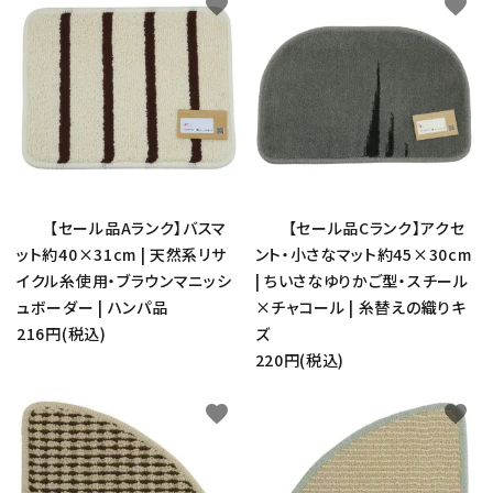
favorite
favorite
【セール品Aランク】バスマ
【セール品Cランク】アクセ
ット約40×31cm | 天然系リサ
ント・小さなマット約45×30cm
イクル糸使用・ブラウンマニッシ
| ちいさなゆりかご型・スチール
ュボーダー | ハンパ品
×チャコール | 糸替えの織りキ
216円(税込)
ズ
220円(税込)
favorite
favorite