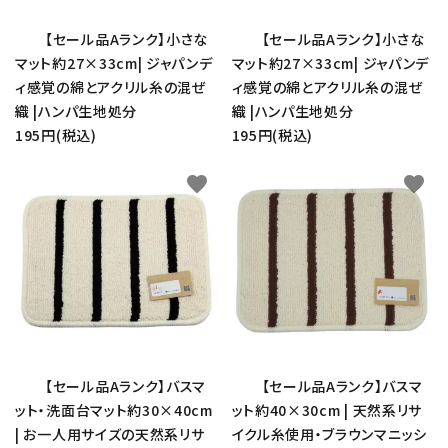
【セール品Aランク】小さな
【セール品Aランク】小さな
マット約27×33cm| ジャパンデ
マット約27×33cm| ジャパンデ
ィ感覚の綿とアクリル糸の混ぜ
ィ感覚の綿とアクリル糸の混ぜ
織 |ハンパ生地処分
織 |ハンパ生地処分
195円(税込)
195円(税込)
favorite
favorite
【セール品Aランク】バスマ
【セール品Aランク】バスマ
ット・洗面台マット約30×40cm
ット約40×30cm | 天然系リサ
| お一人用サイズの天然系リサ
イクル糸使用・ブラウンマニッシ