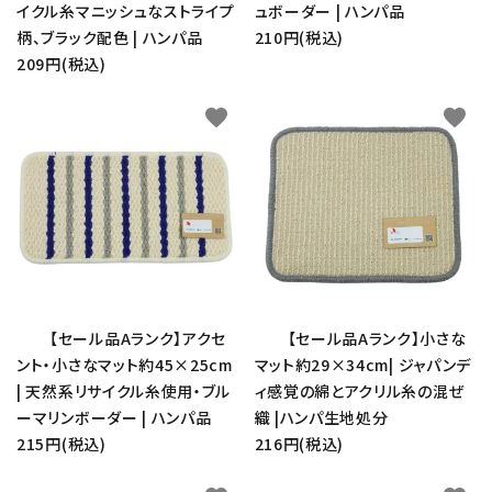
イクル糸マニッシュなストライプ
ュボーダー | ハンパ品
柄、ブラック配色 | ハンパ品
210円(税込)
209円(税込)
favorite
favorite
【セール品Aランク】アクセ
【セール品Aランク】小さな
ント・小さなマット約45×25cm
マット約29×34cm| ジャパンデ
| 天然系リサイクル糸使用・ブル
ィ感覚の綿とアクリル糸の混ぜ
ーマリンボーダー | ハンパ品
織 |ハンパ生地処分
215円(税込)
216円(税込)