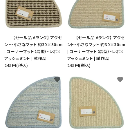
close
キーワード
【セール品 Aランク】 アクセ
【セール品 Aランク】 アクセ
ント・小さなマット 約30×30cm
ント・小さなマット 約30×30cm
カテゴリー
| コーナーマット（扇型）・レポ×
| コーナーマット（扇型）・レポ×
アッシュミント | 試作品
アッシュミント | 試作品
245円(税込)
245円(税込)
favorite
favorite
検索する