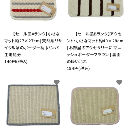
【セール品Aランク】小さな
【セール品Bランク】アクセ
マット約27×27cm| 天然系リサ
ント・小さなマット約40×28cm
イクル糸のボーダー柄 |ハンパ
| お部屋のアクセサリーに マニ
生地処分
ッシュボーダーブラウン | 裏面
140円(税込)
の軽い汚れ
154円(税込)
favorite
favorite