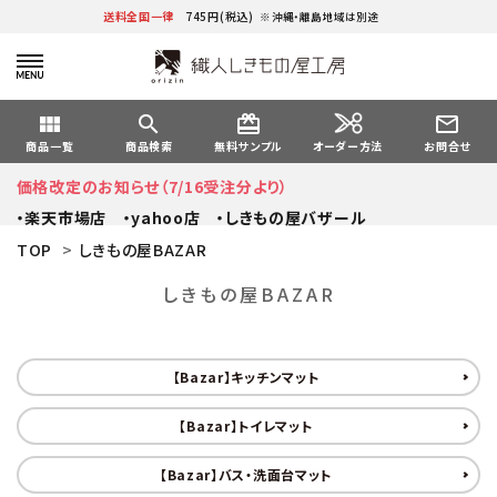
送料全国一律
745円(税込)
※沖縄・離島地域は別途
view_module
search
card_giftcard
mail_outline
オーダー方法
商品一覧
商品検索
無料サンプル
お問合せ
価格改定のお知らせ（7/16受注分より）
・楽天市場店
・yahoo店
・しきもの屋バザール
TOP
>
しきもの屋BAZAR
しきもの屋BAZAR
【Bazar】キッチンマット
【Bazar】トイレマット
【Bazar】バス・洗面台マット