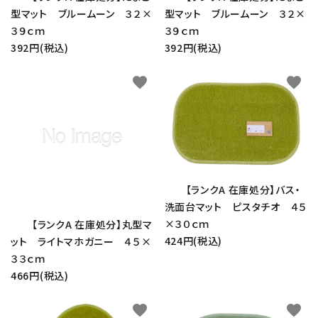
型マット ブルームーン ３２×
型マット ブルームーン ３２×
３９ｃｍ
３９ｃｍ
392円(税込)
392円(税込)
カテゴリー
favorite
favorite
検索する
【ランクA 在庫処分】バス・
洗面台マット ピスタチオ ４５
×３０ｃｍ
【ランクA 在庫処分】丸型マ
424円(税込)
ット ライトマホガニー ４５×
３３ｃｍ
466円(税込)
favorite
favorite