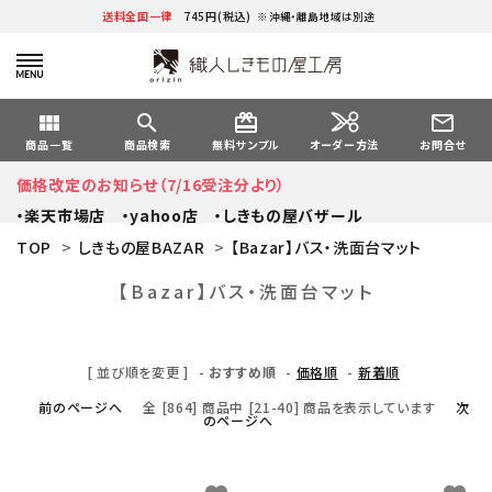
送料全国一律
745円(税込)
※沖縄・離島地域は別途
view_module
search
card_giftcard
mail_outline
オーダー方法
商品一覧
商品検索
無料サンプル
お問合せ
価格改定のお知らせ（7/16受注分より）
・楽天市場店
・yahoo店
・しきもの屋バザール
TOP
>
しきもの屋BAZAR
>
【Bazar】バス・洗面台マット
【Bazar】バス・洗面台マット
[ 並び順を変更 ]
-
おすすめ順
-
価格順
-
新着順
前のページへ
全 [864] 商品中 [21-40] 商品を表示しています
次
のページへ