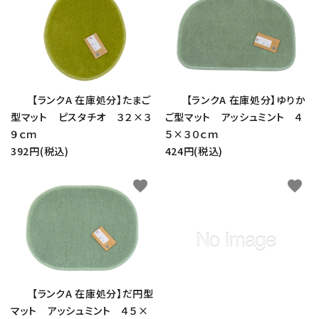
【ランクA 在庫処分】たまご
【ランクA 在庫処分】ゆりか
型マット ピスタチオ ３２×３
ご型マット アッシュミント ４
９ｃｍ
５×３０ｃｍ
392円(税込)
424円(税込)
favorite
favorite
【ランクA 在庫処分】だ円型
マット アッシュミント ４５×