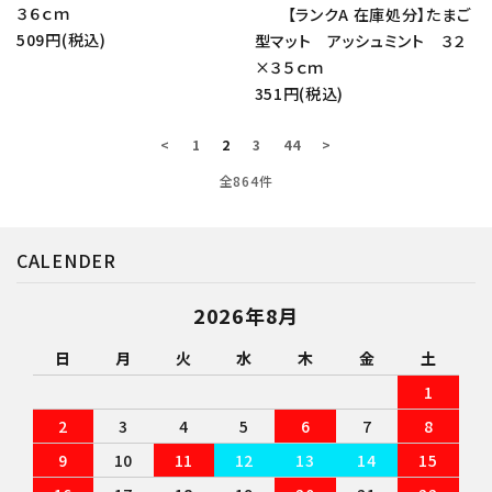
３６ｃｍ
【ランクA 在庫処分】たまご
509円(税込)
型マット アッシュミント ３２
×３５ｃｍ
351円(税込)
<
1
2
3
44
>
全864件
CALENDER
2026年8月
日
月
火
水
木
金
土
1
2
3
4
5
6
7
8
9
10
11
12
13
14
15