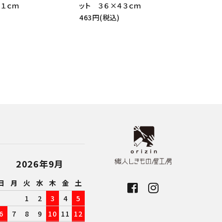
６１ｃｍ
ット ３６×４３ｃｍ
463円(税込)
2026年9月
日
月
火
水
木
金
土
1
2
3
4
5
6
7
8
9
10
11
12