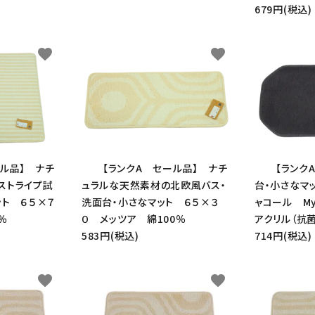
ード
679円(税込)
favorite
favorite
リー
検索する
ール品】 ナチ
【ランクA セール品】 ナチ
【ランク
ストライプ試
ュラルな天然素材の北欧風バス・
台・小さなマ
ット ６５×７
洗面台・小さなマット ６５×３
ャコール My 
％
０ メッツア 綿100％
アクリル（抗
583円(税込)
714円(税込)
favorite
favorite