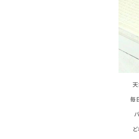
NEW
天
毎
ど