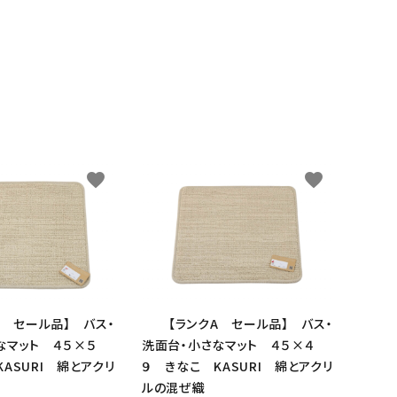
favorite
favorite
A セール品】 バス・
【ランクA セール品】 バス・
close
なマット ４５×５
洗面台・小さなマット ４５×４
ASURI 綿とアクリ
９ きなこ KASURI 綿とアクリ
ルの混ぜ織