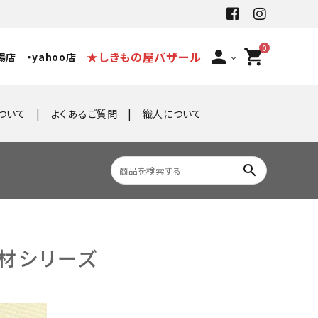
0
person
shopping_cart
★しきもの屋バザール
場店
・yahoo店
ついて
よくあるご質問
織人について
search
素材シリーズ