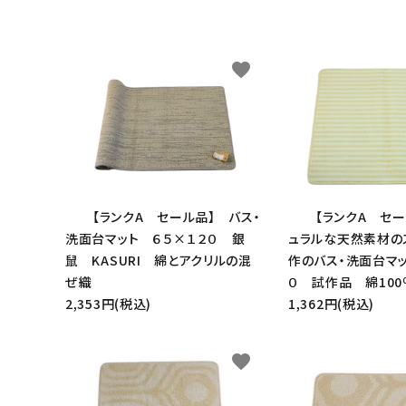
キーワ
favorite
カテゴ
【ランクA セール品】 バス・
【ランクA セ
洗面台マット ６５×１２０ 銀
ュラルな天然素材の
鼠 KASURI 綿とアクリルの混
作のバス・洗面台マ
ぜ織
０ 試作品 綿100
2,353円(税込)
1,362円(税込)
favorite