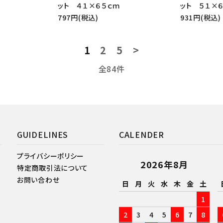
ット ４１×６５ｃｍ
ット ５１×
797円(税込)
931円(税込)
1
2
5
>
全84件
GUIDELINES
CALENDER
プライバシーポリシー
2026年8月
特定商取引法について
お問い合わせ
日
月
火
水
木
金
土
1
2
3
4
5
6
7
8