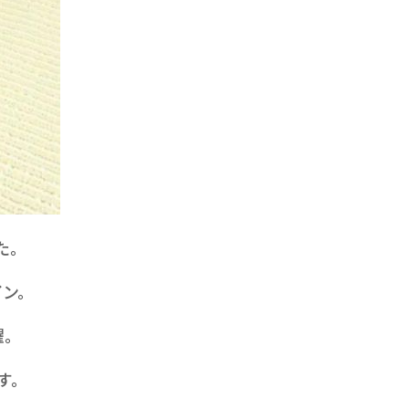
た。
ン。
。
す。