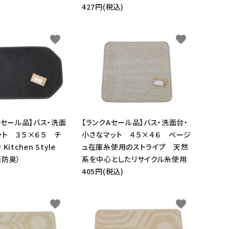
427円(税込)
favorite
favorite
Aセール品】バス・洗面
【ランクAセール品】バス・洗面台・
ット ３５×６５ チ
小さなマット ４５×４６ ベージ
Kitchen Style
ュ在庫糸使用のストライプ 天然
菌防臭）
系を中心としたリサイクル糸使用
405円(税込)
favorite
favorite