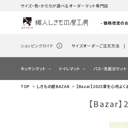
サイズ・色・かたちが選べるオーダーマット専門店
- 価格改定のお
info_outline
ショッピングガイド
サイズオーダーご注文方法
キッチンマット
トイレマット
バス・洗面台マット
TOP
>
しきもの屋BAZAR
>
【Bazar】2025夏を心地
NEW
【Baza
NEW
NEW
NEW