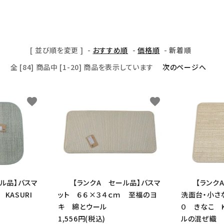
[ 並び順を変更 ]
-
おすすめ順
-
価格順
-
新着順
全 [84] 商品中 [1-20] 商品を表示しています
次のページへ
favorite
favorite
ール品】バスマ
【ランクA セール品】バスマ
【ランク
 KASURI
ット ６６×３４ｃｍ 至福のヨ
洗面台・小さ
キ 綿とウール
０ きなこ K
1,556円(税込)
ルの混ぜ織