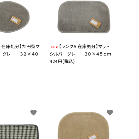
A 在庫処分】だ円型マ
【ランクA 在庫処分】マット
ーグレー ３２×４０
シルバーグレー ３０×４５ｃｍ
close
424円(税込)
favorite
favorite