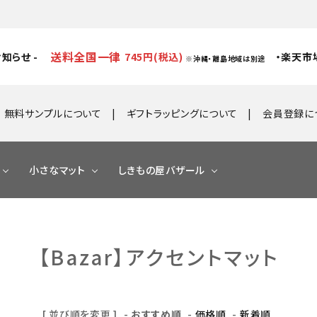
送料全国一律
知らせ -
745円(税込)
・楽天市
※沖縄・離島地域は別途
無料サンプルについて
ギフトラッピングについて
会員登録に
小さなマット
しきもの屋バザール
【Bazar】アクセントマット
[ 並び順を変更 ]
-
おすすめ順
-
価格順
-
新着順