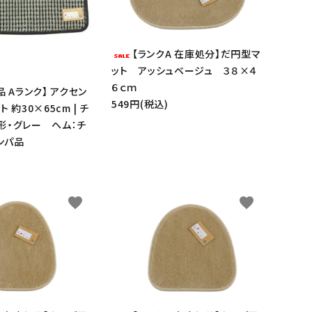
【ランクA 在庫処分】だ円型マ
ット アッシュベージュ ３８×４
６ｃｍ
品 Aランク】 アクセン
549円(税込)
 約30×65cm | チ
形・グレー ヘム：チ
ハンパ品
favorite
favorite