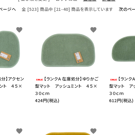
ページへ
全 [523] 商品中 [21-40] 商品を表示しています
次のペ
favorite
favorite
処分】アクセン
【ランクA 在庫処分】ゆりかご
【ランク
ント ４５×
型マット アッシュミント ４５×
型マット ア
３０ｃｍ
３０ｃｍ
424円(税込)
612円(税込)
favorite
favorite