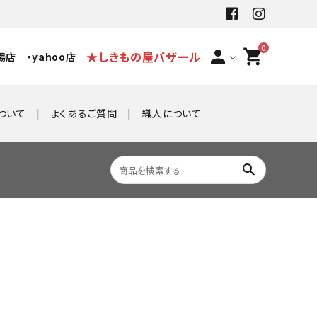
0
person
shopping_cart
★しきもの屋バザール
場店
・yahoo店
ついて
よくあるご質問
織人について
search