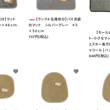
検索する
庫処分】マット
【ランクA 在庫処分】バス洗面
０×４６ｃｍ
台マット シルバーグレー ４５
×５０ｃｍ
【セール
707円(税込)
ト・小さなマット
ェスター長方
ャコール | 
640円(税込)
favorite
favorite