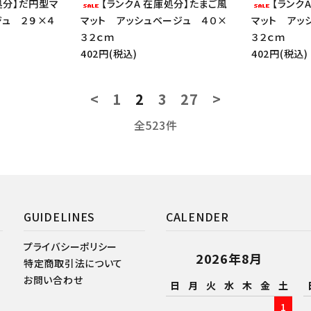
処分】だ円型マ
【ランクA 在庫処分】たまご風
【ランク
ジュ ２９×４
マット アッシュベージュ ４０×
マット アッ
３２ｃｍ
３２ｃｍ
402円(税込)
402円(税込)
<
1
2
3
27
>
全523件
GUIDELINES
CALENDER
プライバシーポリシー
2026年8月
特定商取引法について
お問い合わせ
日
月
火
水
木
金
土
1