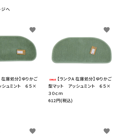
ージへ
favorite
favorite
A 在庫処分】ゆりかご
【ランクA 在庫処分】ゆりかご
ッシュミント ６５×
型マット アッシュミント ６５×
３０ｃｍ
612円(税込)
favorite
favorite