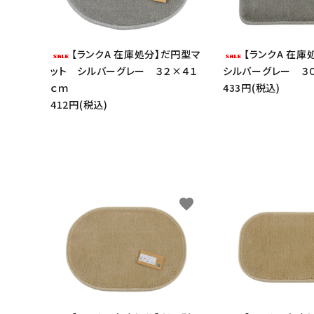
【ランクA 在庫処分】だ円型マ
【ランクA 在
ット シルバーグレー ３２×４１
シルバーグレー ３
ｃｍ
433円(税込)
412円(税込)
favorite