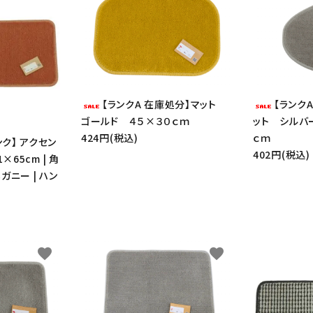
【ランクA 在庫処分】マット
【ランク
ゴールド ４５×３０ｃｍ
ット シルバ
424円(税込)
ｃｍ
ンク】 アクセン
402円(税込)
×65cm | 角
ニー | ハン
ード
リー
favorite
favorite