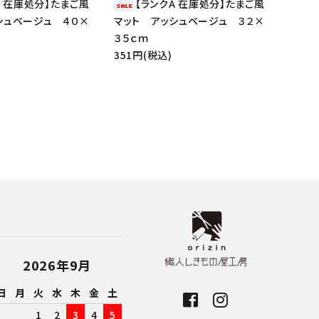
A 在庫処分】たまご風
【ランクA 在庫処分】たまご風
シュベージュ ４０×
マット アッシュベージュ ３２×
３５ｃｍ
351円(税込)
2026年9月
日
月
火
水
木
金
土
1
2
3
4
5