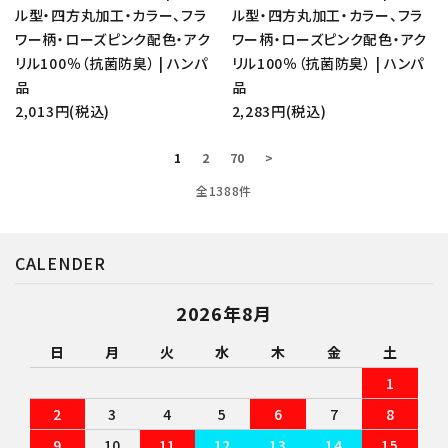
ル型・四方丸加工・カラー、フラ
ル型・四方丸加工・カラー、フラ
ワー柄・ローズピンク配色・アク
ワー柄・ローズピンク配色・アク
リル100％（抗菌防臭） | ハンパ
リル100％（抗菌防臭） | ハンパ
品
品
2,013円(税込)
2,283円(税込)
1
2
70
>
全1388件
CALENDER
2026年8月
日
月
火
水
木
金
土
1
2
3
4
5
6
7
8
9
10
11
12
13
14
15