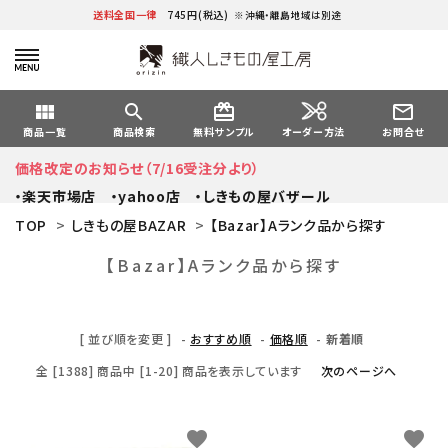
送料全国一律
745円(税込)
※沖縄・離島地域は別途
view_module
search
card_giftcard
mail_outline
オーダー方法
商品一覧
商品検索
無料サンプル
お問合せ
価格改定のお知らせ（7/16受注分より）
・楽天市場店
・yahoo店
・しきもの屋バザール
TOP
>
しきもの屋BAZAR
>
【Bazar】Aランク品から探す
【Bazar】Aランク品から探す
[ 並び順を変更 ]
-
おすすめ順
-
価格順
-
新着順
全 [1388] 商品中 [1-20] 商品を表示しています
次のページへ
favorite
favorite