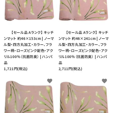
キーワード
カテゴリー
【セール品 Aランク】 キッチ
【セール品 Aランク】 キッチ
ンマット 約46×153cm | ノーマ
ンマット 約46×241cm | ノーマ
ル型・四方丸加工・カラー、フラ
ル型・四方丸加工・カラー、フラ
ワー柄・ローズピンク配色・アク
検索する
ワー柄・ローズピンク配色・アク
リル100％（抗菌防臭） | ハンパ
リル100％（抗菌防臭） | ハンパ
品
品
1,721円(税込)
2,711円(税込)
favorite
favorite