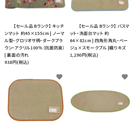
【セール品 Bランク】 キッチ
【セール品 Bランク】 バスマ
ンマット 約45×155cm | ノーマ
ット・洗面台マット 約
ル型・グロリオサ柄・ダークブラ
64×82cm | 四角形角丸・ベー
ウン・アクリル100％（抗菌防臭）
ジュ×スモークブル |織りキズ
| 裏面の汚れ
1,290円(税込)
938円(税込)
favorite
favorite