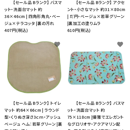
【セール品 Bランク】 バスマ
【セール品 Bランク】 アクセ
ット・洗面台マット 約
ント・小さなマット 約31×80cm
36×46cm | 四角形角丸・ベー
| だ円・ベージュ×若草グリーン
ジュ×テラコッタ |裏の汚れ
|裏加工の塗りムラ
407円(税込)
610円(税込)
favorite
favorite
【セール品 Bランク】 トイレ
【セール品 Bランク】 バスマ
マット 約64×66cm | ラウンド
ット・洗面台マット 約
型・くりぬき深さ3ｃｍ・アッシュ
75×118cm |優雅でエレガント
ベージュ ヘム：若草グリーン |裏
なグロリオサ・アクアマリン配