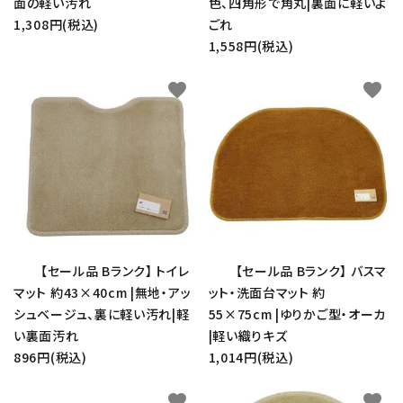
面の軽い汚れ
色、四角形で角丸|裏面に軽いよ
1,308円(税込)
ごれ
1,558円(税込)
favorite
favorite
【セール品 Bランク】 トイレ
【セール品 Bランク】 バスマ
close
マット 約43×40cm |無地・アッ
ット・洗面台マット 約
シュベージュ、裏に軽い汚れ|軽
55×75cm |ゆりかご型・オーカ
い裏面汚れ
|軽い織りキズ
キーワード
896円(税込)
1,014円(税込)
favorite
favorite