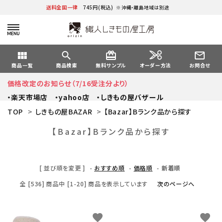
送料全国一律
745円(税込)
※沖縄・離島地域は別途
view_module
search
card_giftcard
mail_outline
オーダー方法
商品一覧
商品検索
無料サンプル
お問合せ
価格改定のお知らせ（7/16受注分より）
・楽天市場店
・yahoo店
・しきもの屋バザール
TOP
>
しきもの屋BAZAR
>
【Bazar】Bランク品から探す
【Bazar】Bランク品から探す
[ 並び順を変更 ]
-
おすすめ順
-
価格順
-
新着順
全 [536] 商品中 [1-20] 商品を表示しています
次のページへ
favorite
favorite