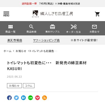
送料全国一律
745円(税込)
※沖縄・離島地域は別途
shopping_cart
view_module
search
card_giftcard
mail_outline
商品一覧
商品検索
無料サンプル
お問合せ
オーダー方法
楽天市場店
ヤフーショッピング店
※本サイトが最安値！
ホーム
お知らせ
トイレマットも初夏色
に・・・ 新発売の綿混素
材 KASURI
トイレマットも初夏色に・・・ 新発売の綿混素材
KASURI
2023.06.22
お知らせ
コラム