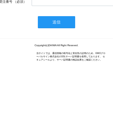
受注番号
（必須）
Copyright(c)DAIWA All Right Reseved.
当サイトでは、通信情報の暗号化と実在性の証明のため、GMOグロ
ーバルサイン株式会社のSSLサーバ証明書を使用しております。 セ
キュアシールより、サーバ証明書の検証結果をご確認ください。