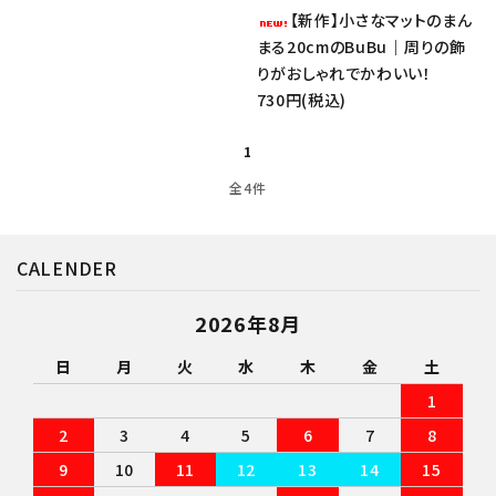
【新作】小さなマットのまん
まる20cmのBuBu｜周りの飾
りがおしゃれでかわいい！
730円(税込)
1
close
全4件
キーワード
CALENDER
2026年8月
カテゴリー
日
月
火
水
木
金
土
1
2
3
4
5
6
7
8
検索する
9
10
11
12
13
14
15