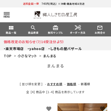
送料全国一律
745円(税込)
※沖縄・離島地域は別途
view_module
search
card_giftcard
mail_outline
オーダー方法
商品一覧
商品検索
無料サンプル
お問合せ
価格改定のお知らせ（7/16受注分より）
・楽天市場店
・yahoo店
・しきもの屋バザール
TOP
>
小さなマット
>
まんまる
まんまる
[ 並び順を変更 ]
-
おすすめ順
-
価格順
-
新着順
全 [4] 商品中 [1-4] 商品を表示しています
favorite
favorite