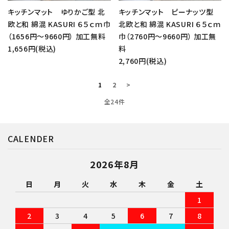
キッチンマット ゆりかご型 北
キッチンマット ピーナッツ型
欧と和 綿混 KASURI ６５ｃｍ巾
北欧と和 綿混 KASURI ６５ｃｍ
（1656円～9660円） 加工無料
巾（2760円～9660円） 加工無
1,656円(税込)
料
2,760円(税込)
1
2
>
全24件
CALENDER
2026年8月
日
月
火
水
木
金
土
1
2
3
4
5
6
7
8