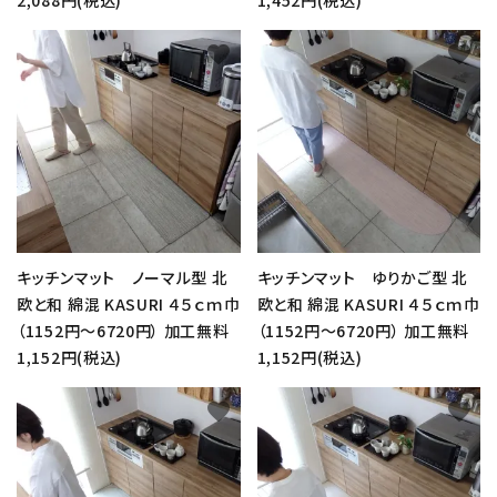
favorite
favorite
キッチンマット ノーマル型 北
キッチンマット ゆりかご型 北
欧と和 綿混 KASURI ４５ｃｍ巾
欧と和 綿混 KASURI ４５ｃｍ巾
（1152円～6720円） 加工無料
（1152円～6720円） 加工無料
1,152円(税込)
1,152円(税込)
favorite
favorite