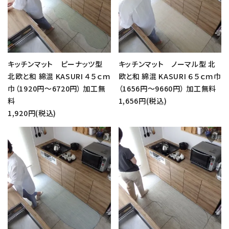
キッチンマット ピーナッツ型
キッチンマット ノーマル型 北
北欧と和 綿混 KASURI ４５ｃｍ
欧と和 綿混 KASURI ６５ｃｍ巾
巾（1920円～6720円） 加工無
（1656円～9660円） 加工無料
料
1,656円(税込)
1,920円(税込)
favorite
favorite