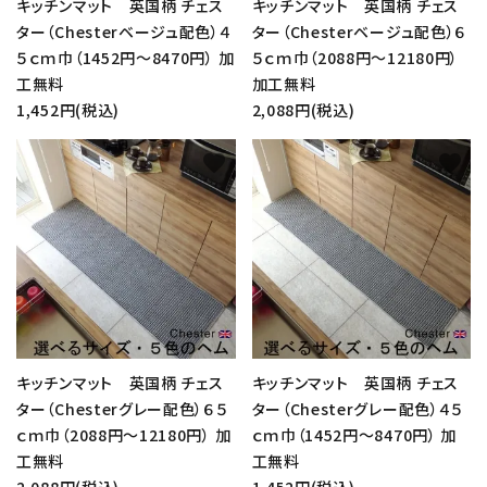
キッチンマット 英国柄 チェス
キッチンマット 英国柄 チェス
キーワード
ター（Chesterベージュ配色）４
ター（Chesterベージュ配色）６
５ｃｍ巾（1452円～8470円） 加
５ｃｍ巾（2088円～12180円）
工無料
加工無料
カテゴリー
1,452円(税込)
2,088円(税込)
favorite
favorite
検索する
キッチンマット 英国柄 チェス
キッチンマット 英国柄 チェス
ター（Chesterグレー配色）６５
ター（Chesterグレー配色）４５
ｃｍ巾（2088円～12180円） 加
ｃｍ巾（1452円～8470円） 加
工無料
工無料
2,088円(税込)
1,452円(税込)