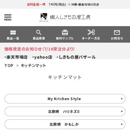
送料全国一律
745円(税込)
※沖縄・離島地域は別途
view_module
search
card_giftcard
mail_outline
オーダー方法
商品一覧
商品検索
無料サンプル
お問合せ
価格改定のお知らせ（7/16受注分より）
・楽天市場店
・yahoo店
・しきもの屋バザール
TOP
>
キッチンマット
キッチンマット
My Kitchen Style
北欧柄 ハリネズミ
北欧柄 かもしか