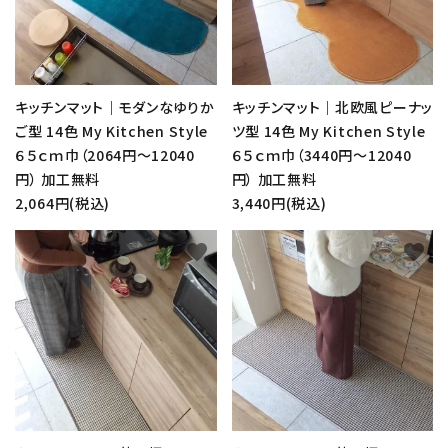
キッチンマット｜モダンなゆりか
キッチンマット｜北欧風ピーナッ
ご型 14色 My Kitchen Style
ツ型 14色 My Kitchen Style
６５ｃｍ巾（2064円～12040
６５ｃｍ巾（3440円～12040
円） 加工無料
円） 加工無料
2,064円(税込)
3,440円(税込)
favorite
favorite
close