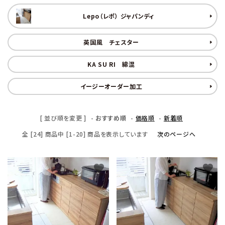
Lepo（レポ） ジャパンディ
英国風 チェスター
KA SU RI 綿混
イージーオーダー加工
[ 並び順を変更 ]
-
おすすめ順
-
価格順
-
新着順
全 [24] 商品中 [1-20] 商品を表示しています
次のページへ
favorite
favorite