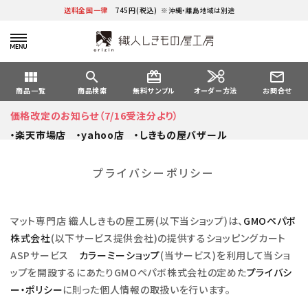
送料全国一律
745円(税込)
※沖縄・離島地域は別途
view_module
search
card_giftcard
mail_outline
オーダー方法
商品一覧
商品検索
無料サンプル
お問合せ
価格改定のお知らせ（7/16受注分より）
・楽天市場店
・yahoo店
・しきもの屋バザール
プライバシーポリシー
マット専門店 織人しきもの屋工房(以下当ショップ)は、
GMOペパボ
株式会社
(以下サービス提供会社)の提供するショッピングカート
ASPサービス
カラーミーショップ
(当サービス)を利用して当ショ
ップを開設するにあたりGMOペパボ株式会社の定めた
プライバシ
ー・ポリシー
に則った個人情報の取扱いを行います。