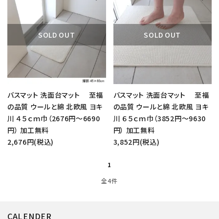
SOLD OUT
SOLD OUT
バスマット 洗面台マット 至福
バスマット 洗面台マット 至福
の品質 ウールと綿 北欧風 ヨキ
の品質 ウールと綿 北欧風 ヨキ
川 ４５ｃｍ巾（2676円～6690
川 ６５ｃｍ巾（3852円～9630
close
円） 加工無料
円） 加工無料
2,676円(税込)
3,852円(税込)
キーワード
1
全4件
カテゴリー
CALENDER