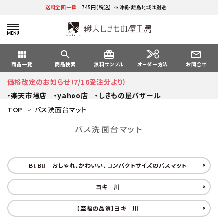
送料全国一律
745円(税込)
※沖縄・離島地域は別途
view_module
search
card_giftcard
mail_outline
オーダー方法
商品一覧
商品検索
無料サンプル
お問合せ
価格改定のお知らせ（7/16受注分より）
・楽天市場店
・yahoo店
・しきもの屋バザール
TOP
>
バス洗面台マット
バス洗面台マット
BuBu おしゃれ、かわいい、コンパクトサイズのバスマット
ヨキ 川
【至福の品質】ヨキ 川