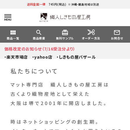
送料全国一律
745円(税込)
※沖縄・離島地域は別途
view_module
search
card_giftcard
mail_outline
オーダー方法
商品一覧
商品検索
無料サンプル
お問合せ
価格改定のお知らせ（7/16受注分より）
・楽天市場店
・yahoo店
・しきもの屋バザール
私たちについて
マット専門店 織人しきもの屋工房は
古くより織物産地として栄えた
大阪は堺で2001年に開店しました。
時はネットショッピングの創生期。