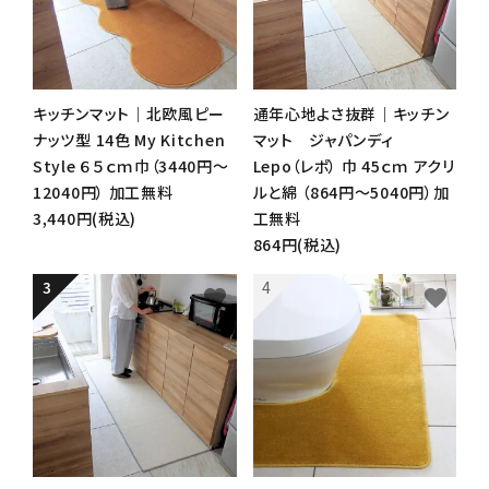
キッチンマット｜北欧風ピー
通年心地よさ抜群｜キッチン
ナッツ型 14色 My Kitchen
マット ジャパンディ
Style ６５ｃｍ巾（3440円～
Lepo（レポ） 巾 45ｃｍ アクリ
12040円） 加工無料
ルと綿 （864円～5040円）加
3,440円(税込)
工無料
864円(税込)
favorite
favorite