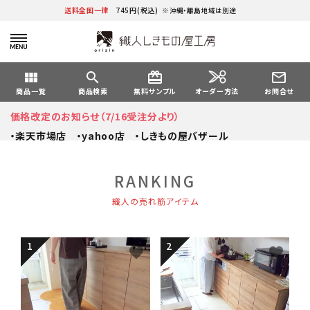
送料全国一律
745円(税込)
※沖縄・離島地域は別途
view_module
search
card_giftcard
mail_outline
オーダー方法
商品一覧
商品検索
無料サンプル
お問合せ
価格改定のお知らせ（7/16受注分より）
・楽天市場店
・yahoo店
・しきもの屋バザール
RANKING
織人の売れ筋アイテム
favorite
favorite