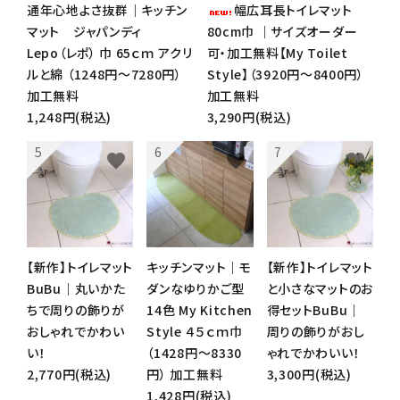
通年心地よさ抜群｜キッチン
幅広耳長トイレマット
マット ジャパンディ
80cm巾 ｜サイズオーダー
Lepo（レポ） 巾 65ｃｍ アクリ
可・加工無料【My Toilet
ルと綿 （1248円～7280円）
Style】（3920円～8400円）
加工無料
加工無料
1,248円(税込)
3,290円(税込)
favorite
favorite
favorite
【新作】トイレマット
キッチンマット｜モ
【新作】トイレマット
BuBu｜丸いかた
ダンなゆりかご型
と小さなマットのお
ちで周りの飾りが
14色 My Kitchen
得セットBuBu｜
おしゃれでかわい
Style ４５ｃｍ巾
周りの飾りがおし
い！
（1428円～8330
ゃれでかわいい！
2,770円(税込)
円） 加工無料
3,300円(税込)
1,428円(税込)