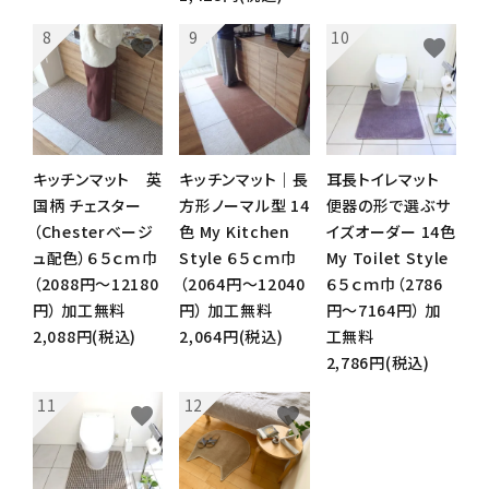
favorite
favorite
favorite
キッチンマット 英
キッチンマット｜長
耳長トイレマット
国柄 チェスター
方形ノーマル型 14
便器の形で選ぶサ
（Chesterベージ
色 My Kitchen
イズオーダー 14色
ュ配色）６５ｃｍ巾
Style ６５ｃｍ巾
My Toilet Style
（2088円～12180
（2064円～12040
６５ｃｍ巾（2786
円） 加工無料
円） 加工無料
円～7164円） 加
2,088円(税込)
2,064円(税込)
工無料
2,786円(税込)
favorite
favorite