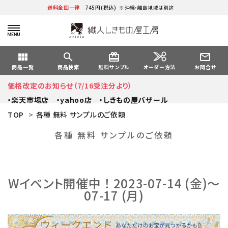
送料全国一律
745円(税込)
※沖縄・離島地域は別途
view_module
search
card_giftcard
mail_outline
オーダー方法
商品一覧
商品検索
無料サンプル
お問合せ
価格改定のお知らせ（7/16受注分より）
・楽天市場店
・yahoo店
・しきもの屋バザール
TOP
>
各種 無料 サンプルのご依頼
各種 無料 サンプルのご依頼
Wイベント開催中 ！ 2023-07-14 (金)～
07-17 (月)