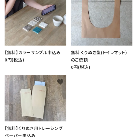
【無料】カラーサンプル申込み
無料 くりぬき型(トイレマット)
0円(税込)
のご依頼
0円(税込)
favorite
close
キーワード
【無料】くりぬき用トレーシング
ペーパー申込み