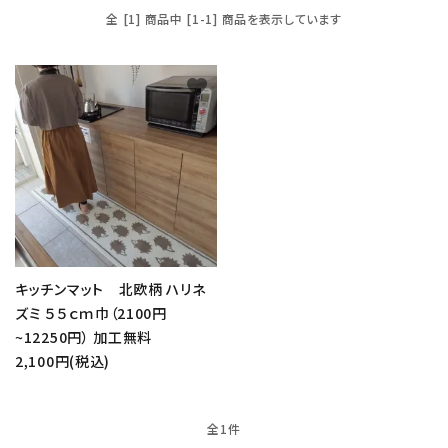
全 [1] 商品中 [1-1] 商品を表示しています
favorite
close
キッチンマット 北欧柄 ハリネ
ズミ ５５ｃｍ巾（2100円
~12250円） 加工無料
キーワード
2,100円(税込)
全1件
カテゴリー