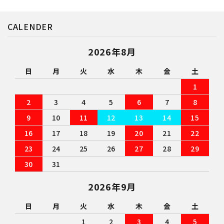
CALENDER
検索する
2026年8月
日
月
火
水
木
金
土
1
2
3
4
5
6
7
8
9
10
11
12
13
14
15
16
17
18
19
20
21
22
23
24
25
26
27
28
29
30
31
2026年9月
日
月
火
水
木
金
土
1
2
3
4
5