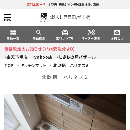
送料全国一律
745円(税込)
※沖縄・離島地域は別途
view_module
search
card_giftcard
mail_outline
オーダー方法
商品一覧
商品検索
無料サンプル
お問合せ
価格改定のお知らせ（7/16受注分より）
・楽天市場店
・yahoo店
・しきもの屋バザール
TOP
>
キッチンマット
>
北欧柄 ハリネズミ
北欧柄 ハリネズミ