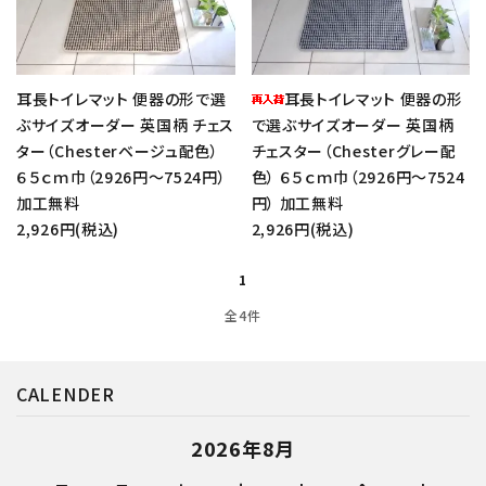
耳長トイレマット 便器の形で選
耳長トイレマット 便器の形
ぶサイズオーダー 英国柄 チェス
で選ぶサイズオーダー 英国柄
ター（Chesterベージュ配色）
チェスター（Chesterグレー配
６５ｃｍ巾（2926円～7524円）
色） ６５ｃｍ巾（2926円～7524
加工無料
円） 加工無料
close
2,926円(税込)
2,926円(税込)
1
キーワード
全4件
CALENDER
カテゴリー
2026年8月