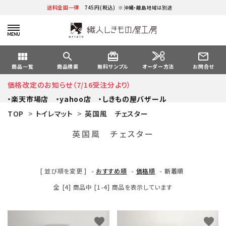
送料全国一律
745円(税込)
※沖縄・離島地域は別途
view_module
search
card_giftcard
mail_outline
オーダー方法
商品一覧
商品検索
無料サンプル
お問合せ
価格改定のお知らせ（7/16受注分より）
・楽天市場店
・yahoo店
・しきもの屋バザール
TOP
>
トイレマット
>
英国風 チェスター
英国風 チェスター
[ 並び順を変更 ]
-
おすすめ順
-
価格順
-
新着順
全 [4] 商品中 [1-4] 商品を表示しています
favorite
favorite