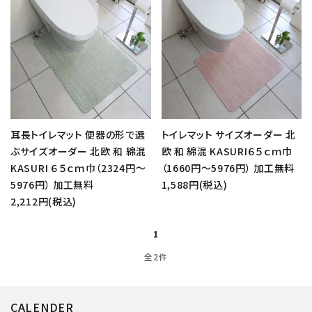
耳長トイレマット 便器の形で選
トイレマット サイズオーダー 北
ぶサイズオーダー 北欧 和 綿混
欧 和 綿混 KASURI６５ｃｍ巾
KASURI ６５ｃｍ巾（2324円～
（1660円～5976円） 加工無料
5976円） 加工無料
1,588円(税込)
2,212円(税込)
1
全2件
CALENDER