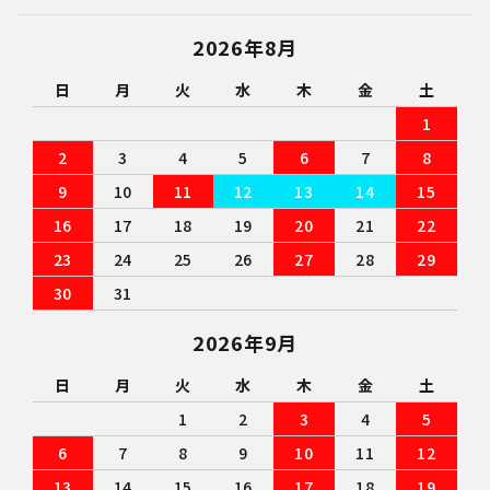
close
2026年8月
日
月
火
水
木
金
土
キーワード
1
2
3
4
5
6
7
8
9
10
11
12
13
14
15
カテゴリー
16
17
18
19
20
21
22
23
24
25
26
27
28
29
30
31
検索する
2026年9月
日
月
火
水
木
金
土
1
2
3
4
5
6
7
8
9
10
11
12
13
14
15
16
17
18
19