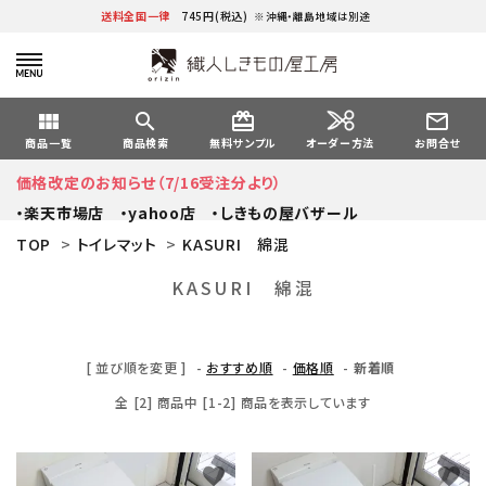
送料全国一律
745円(税込)
※沖縄・離島地域は別途
view_module
search
card_giftcard
mail_outline
オーダー方法
商品一覧
商品検索
無料サンプル
お問合せ
価格改定のお知らせ（7/16受注分より）
・楽天市場店
・yahoo店
・しきもの屋バザール
TOP
>
トイレマット
>
KASURI 綿混
KASURI 綿混
[ 並び順を変更 ]
-
おすすめ順
-
価格順
-
新着順
全 [2] 商品中 [1-2] 商品を表示しています
favorite
favorite