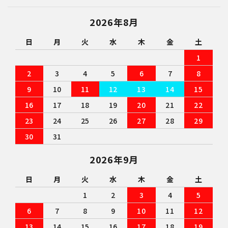
close
2026年8月
日
月
火
水
木
金
土
キーワード
1
2
3
4
5
6
7
8
9
10
11
12
13
14
15
カテゴリー
16
17
18
19
20
21
22
23
24
25
26
27
28
29
30
31
検索する
2026年9月
日
月
火
水
木
金
土
1
2
3
4
5
6
7
8
9
10
11
12
13
14
15
16
17
18
19