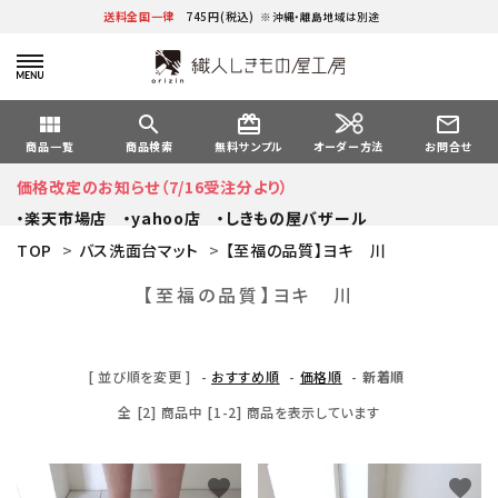
送料全国一律
745円(税込)
※沖縄・離島地域は別途
view_module
search
card_giftcard
mail_outline
オーダー方法
商品一覧
商品検索
無料サンプル
お問合せ
価格改定のお知らせ（7/16受注分より）
・楽天市場店
・yahoo店
・しきもの屋バザール
TOP
>
バス洗面台マット
>
【至福の品質】ヨキ 川
【至福の品質】ヨキ 川
[ 並び順を変更 ]
-
おすすめ順
-
価格順
-
新着順
全 [2] 商品中 [1-2] 商品を表示しています
favorite
favorite