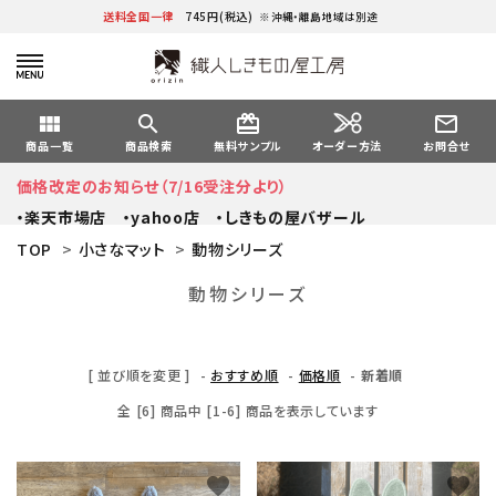
送料全国一律
745円(税込)
※沖縄・離島地域は別途
view_module
search
card_giftcard
mail_outline
オーダー方法
商品一覧
商品検索
無料サンプル
お問合せ
価格改定のお知らせ（7/16受注分より）
・楽天市場店
・yahoo店
・しきもの屋バザール
TOP
>
小さなマット
>
動物シリーズ
動物シリーズ
[ 並び順を変更 ]
-
おすすめ順
-
価格順
-
新着順
全 [6] 商品中 [1-6] 商品を表示しています
favorite
favorite