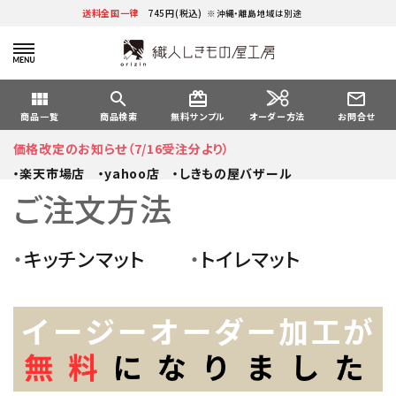
送料全国一律
745円(税込)
※沖縄・離島地域は別途
view_module
search
card_giftcard
mail_outline
オーダー方法
商品一覧
商品検索
無料サンプル
お問合せ
価格改定のお知らせ（7/16受注分より）
・楽天市場店
・yahoo店
・しきもの屋バザール
ご注文方法
・
キッチンマット
・
トイレマット