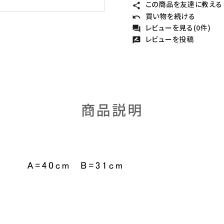
この商品を友達に教える
share
買い物を続ける
undo
レビューを見る(0件)
forum
レビューを投稿
rate_review
商品説明