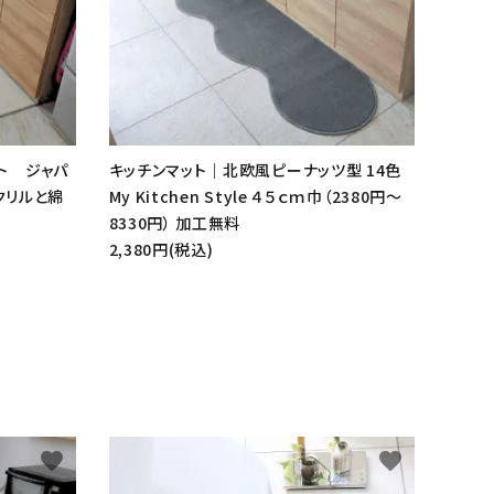
ト ジャパ
キッチンマット｜北欧風ピーナッツ型 14色
アクリルと綿
My Kitchen Style ４５ｃｍ巾（2380円～
8330円） 加工無料
2,380円(税込)
favorite
favorite