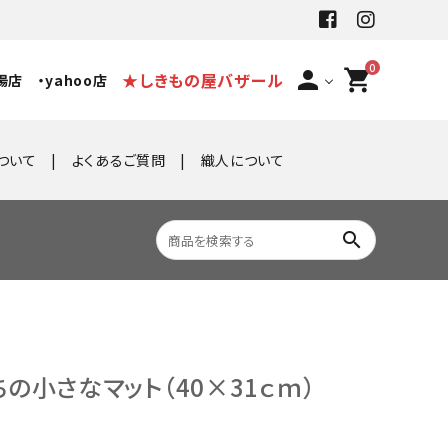
0
person
shopping_cart
★しきもの屋バザール
場店
・yahoo店
ついて
よくあるご質問
織人について
search
の小さなマット（40×31ｃｍ）