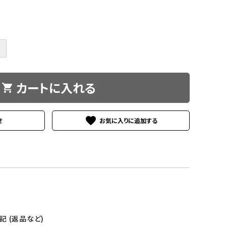
＋
カートに入れる
shopping_cart
favorite
せ
 (返品など)