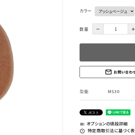
カラー
数量
－
mail_outline
お問い合わ
型番:
MS30
オプションの値段詳細
toc
特定商取引法に基づく表記
error_outline