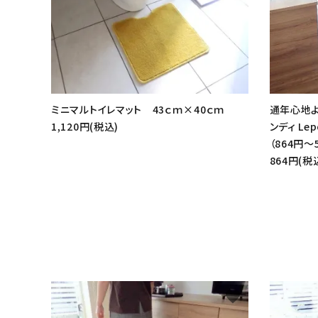
ミニマルトイレマット 43ｃｍ×40ｃｍ
通年心地よ
1,120円(税込)
ンディ Le
（864円～
864円(税
favorite