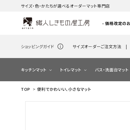
サイズ・色・かたちが選べるオーダーマット専門店
- 価格改定のお
info_outline
ショッピングガイド
サイズオーダーご注文方法
キッチンマット
トイレマット
バス・洗面台マット
TOP
>
便利でかわいい、小さなマット
NEW
NEW
NEW
NEW