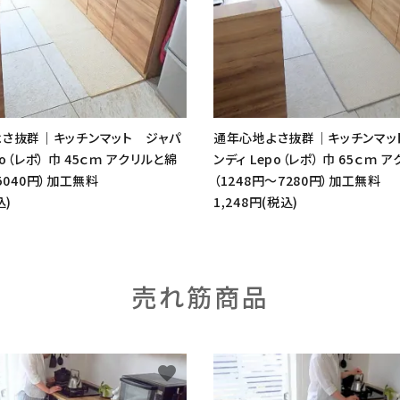
さ抜群｜キッチンマット ジャパ
通年心地よさ抜群｜キッチンマッ
po（レポ） 巾 45ｃｍ アクリルと綿
ンディ Lepo（レポ） 巾 65ｃｍ 
5040円）加工無料
（1248円～7280円）加工無料
込)
1,248円(税込)
売れ筋商品
favorite