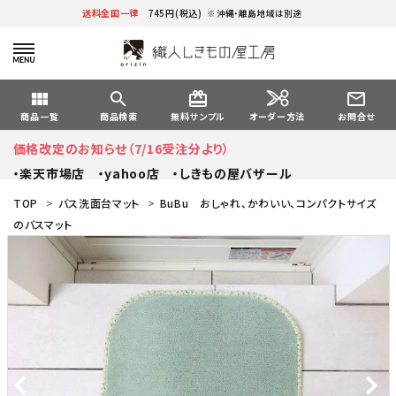
送料全国一律
745円(税込)
※沖縄・離島地域は別途
view_module
search
card_giftcard
mail_outline
オーダー方法
商品一覧
商品検索
無料サンプル
お問合せ
価格改定のお知らせ（7/16受注分より）
・楽天市場店
・yahoo店
・しきもの屋バザール
TOP
>
バス洗面台マット
>
BuBu おしゃれ、かわいい、コンパクトサイズ
のバスマット