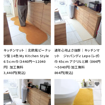
favorite
favorite
キッチンマット｜北欧風ピーナッ
通年心地よさ抜群｜キッチンマ
ツ型 14色 My Kitchen Style
ット ジャパンディ Lepo（レポ）
６５ｃｍ巾（3440円～12040
巾 45ｃｍ アクリルと綿 （864円
円） 加工無料
～5040円）加工無料
3,440円(税込)
864円(税込)
favorite
favorite