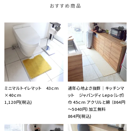
おすすめ商品
favorite
favorite
ミニマルトイレマット 43ｃｍ
通年心地よさ抜群｜キッチンマ
×40ｃｍ
ット ジャパンディ Lepo（レポ）
1,120円(税込)
巾 45ｃｍ アクリルと綿 （864円
～5040円）加工無料
864円(税込)
favorite
favorite