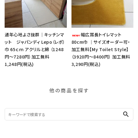
通年心地よさ抜群｜キッチンマ
幅広耳長トイレマット
ット ジャパンディ Lepo（レポ）
80cm巾 ｜サイズオーダー可・
巾 65ｃｍ アクリルと綿 （1248
加工無料【My Toilet Style】
円～7280円）加工無料
（3920円～8400円） 加工無料
1,248円(税込)
3,290円(税込)
他の商品を探す
search