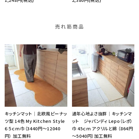
売れ筋商品
favorite
favorite
キッチンマット｜北欧風ピーナッ
通年心地よさ抜群｜キッチンマ
ツ型 14色 My Kitchen Style
ット ジャパンディ Lepo（レポ）
６５ｃｍ巾（3440円～12040
巾 45ｃｍ アクリルと綿 （864円
円） 加工無料
～5040円）加工無料