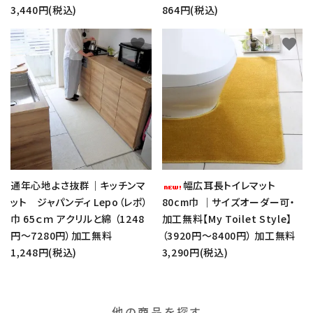
3,440円(税込)
864円(税込)
favorite
favorite
通年心地よさ抜群｜キッチンマ
幅広耳長トイレマット
ット ジャパンディ Lepo（レポ）
80cm巾 ｜サイズオーダー可・
巾 65ｃｍ アクリルと綿 （1248
加工無料【My Toilet Style】
円～7280円）加工無料
（3920円～8400円） 加工無料
1,248円(税込)
3,290円(税込)
他の商品を探す