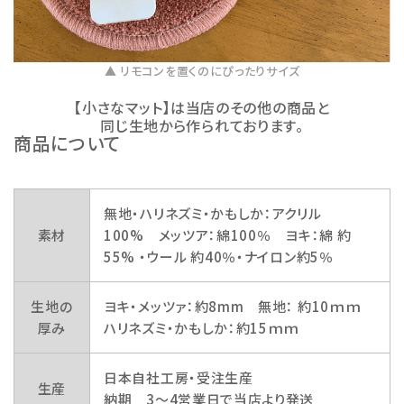
▲ リモコンを置くのにぴったりサイズ
【小さなマット】は当店のその他の商品と
同じ生地から作られております。
商品について
無地・ハリネズミ・かもしか：アクリル
素材
100% メッツア：綿100％ ヨキ：綿 約
55% ・ウール 約40％・ナイロン約5％
生地の
ヨキ・メッツァ：約8mm 無地： 約10ｍｍ
厚み
ハリネズミ・かもしか：約15ｍｍ
日本自社工房・受注生産
生産
納期 3～4営業日で当店より発送