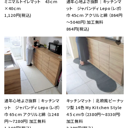
ミニマルトイレマット 43ｃｍ
通年心地よさ抜群｜キッチンマ
×40ｃｍ
ット ジャパンディ Lepo（レポ）
1,120円(税込)
巾 45ｃｍ アクリルと綿 （864円
～5040円）加工無料
864円(税込)
favorite
favorite
通年心地よさ抜群｜キッチンマ
キッチンマット｜北欧風ピーナッ
ット ジャパンディ Lepo（レポ）
ツ型 14色 My Kitchen Style
巾 65ｃｍ アクリルと綿 （1248
４５ｃｍ巾（2380円～8330円）
円～7280円）加工無料
加工無料
1,248円(税込)
2,380円(税込)