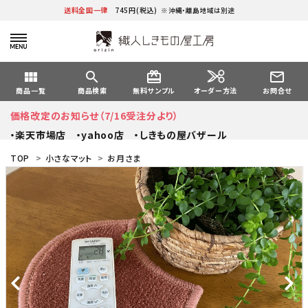
送料全国一律
745円(税込)
※沖縄・離島地域は別途
view_module
search
card_giftcard
mail_outline
オーダー方法
商品一覧
商品検索
無料サンプル
お問合せ
価格改定のお知らせ（7/16受注分より）
・楽天市場店
・yahoo店
・しきもの屋バザール
TOP
>
小さなマット
>
お月さま