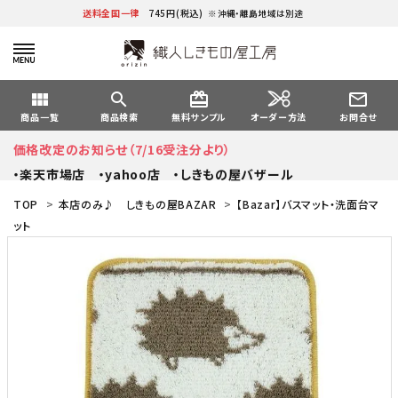
送料全国一律
745円(税込)
※沖縄・離島地域は別途
view_module
search
card_giftcard
mail_outline
オーダー方法
商品一覧
商品検索
無料サンプル
お問合せ
価格改定のお知らせ（7/16受注分より）
・楽天市場店
・yahoo店
・しきもの屋バザール
TOP
>
本店のみ♪ しきもの屋BAZAR
>
【Bazar】バスマット・洗面台マ
ット