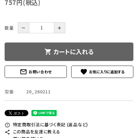
757円(税込)
数量
－
＋
カートに入れる
shopping_cart
mail_outline
favorite
お問い合わせ
型番:
20_260211
特定商取引法に基づく表記 (返品など)
error_outline
この商品を友達に教える
share