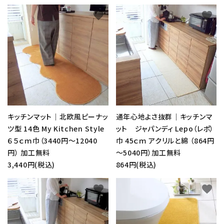
favorite
favorite
キッチンマット｜北欧風ピーナッ
通年心地よさ抜群｜キッチンマ
ツ型 14色 My Kitchen Style
ット ジャパンディ Lepo（レポ）
６５ｃｍ巾（3440円～12040
巾 45ｃｍ アクリルと綿 （864円
円） 加工無料
～5040円）加工無料
3,440円(税込)
864円(税込)
favorite
favorite