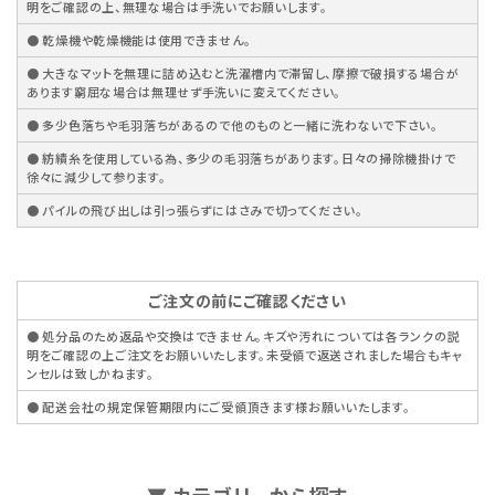
明をご確認の上、無理な場合は手洗いでお願いします。
● 乾燥機や乾燥機能は使用できません。
● 大きなマットを無理に詰め込むと洗濯槽内で滞留し、摩擦で破損する場合が
あります窮屈な場合は無理せず手洗いに変えてください。
● 多少色落ちや毛羽落ちがあるので他のものと一緒に洗わないで下さい。
● 紡績糸を使用している為、多少の毛羽落ちがあります。日々の掃除機掛けで
徐々に減少して参ります。
● パイルの飛び出しは引っ張らずにはさみで切ってください。
ご注文の前にご確認ください
● 処分品のため返品や交換はできません。キズや汚れについては各ランクの説
明をご確認の上ご注文をお願いいたします。未受領で返送されました場合もキャ
ンセルは致しかねます。
● 配送会社の規定保管期限内にご受領頂きます様お願いいたします。