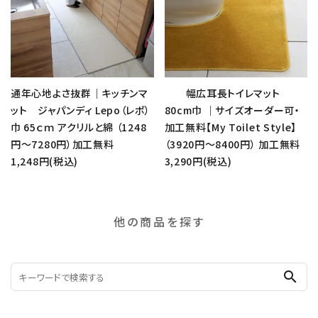
通年心地よさ抜群｜キッチンマ
幅広耳長トイレマット
ット ジャパンディ Lepo（レポ）
80cm巾 ｜サイズオーダー可・
巾 65ｃｍ アクリルと綿 （1248
加工無料【My Toilet Style】
円～7280円）加工無料
（3920円～8400円） 加工無料
1,248円(税込)
3,290円(税込)
他の商品を探す
search