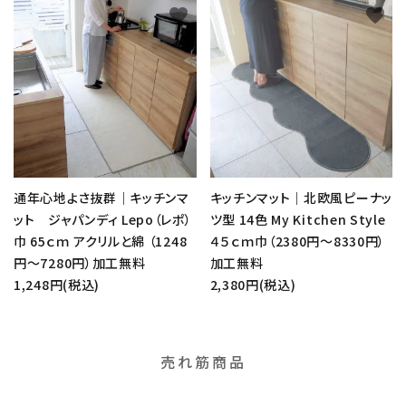
favorite
favorite
通年心地よさ抜群｜キッチンマ
キッチンマット｜北欧風ピーナッ
ット ジャパンディ Lepo（レポ）
ツ型 14色 My Kitchen Style
巾 65ｃｍ アクリルと綿 （1248
４５ｃｍ巾（2380円～8330円）
円～7280円）加工無料
加工無料
1,248円(税込)
2,380円(税込)
売れ筋商品