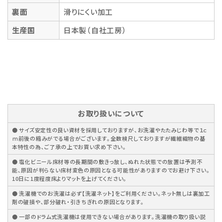
裏面
滑りにくい加工
生産国
日本製（自社工房）
お取り扱いについて
● サイズ安定性の良い資材を採用しておりますが、お洗濯やたたみじわ等で１ｃ
ｍ前後の縮みがでる場合がございます。全数検尺しておりますが繊維織物の基
本特性の為、ご了承の上でお買い求め下さい。
● 塩化ビニール床材等の長期間の敷きっ放し、ぬれた状態での放置は予測不
能、原因が判らない床材変色の原因となる可能性がありますのでお避け下さい。
10日に1度程度床よりマットを上げてください。
● 洗濯機でのお洗濯は必ず【洗濯ネット】をご利用ください。ネット無しは裏加工
剤の破損や、部分破れ・引きちぎれの原因となります。
● 一部のドラム式洗濯機は使用できない場合があります。洗濯機の取り扱い説