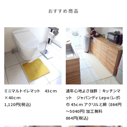
おすすめ商品
favorite
favorite
ミニマルトイレマット 43ｃｍ
通年心地よさ抜群｜キッチンマ
×40ｃｍ
ット ジャパンディ Lepo（レポ）
1,120円(税込)
巾 45ｃｍ アクリルと綿 （864円
～5040円）加工無料
864円(税込)