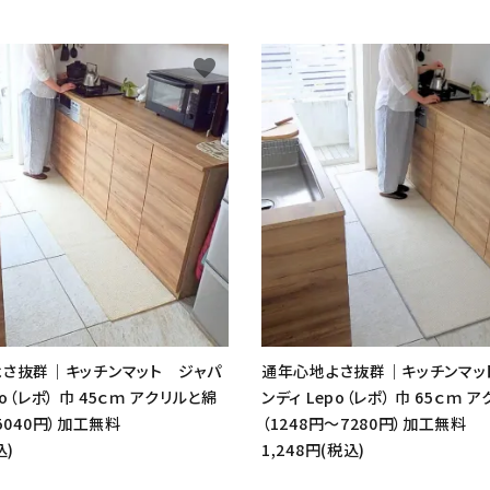
favorite
さ抜群｜キッチンマット ジャパ
通年心地よさ抜群｜キッチンマッ
po（レポ） 巾 45ｃｍ アクリルと綿
ンディ Lepo（レポ） 巾 65ｃｍ 
5040円）加工無料
（1248円～7280円）加工無料
込)
1,248円(税込)