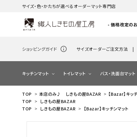
サイズ・色・かたちが選べるオーダーマット専門店
- 価格改定のお
info_outline
ショッピングガイド
サイズオーダーご注文方法
キッチンマット
トイレマット
バス・洗面台マット
TOP
>
本店のみ♪ しきもの屋BAZAR
>
【Bazar】キ
TOP
>
しきもの屋BAZAR
NEW
TOP
>
しきもの屋BAZAR
>
【Bazar】キッチンマット
NEW
NEW
NEW