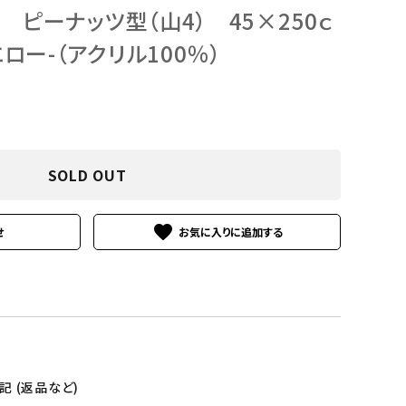
 ピーナッツ型（山4） 45×250ｃ
ー-（アクリル100％）
SOLD OUT
favorite
せ
 (返品など)