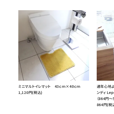
favorite
ミニマルトイレマット 43ｃｍ×40ｃｍ
通年心地よ
1,120円(税込)
ンディ Le
（864円～
864円(税