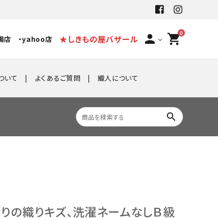
0
person
shopping_cart
★しきもの屋バザール
場店
・yahoo店
ついて
よくあるご質問
織人について
search
なりの織りキズ、洗濯ネームなしＢ級