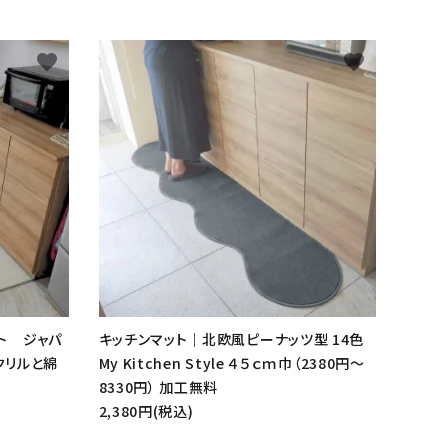
favorite
favorite
ト ジャパ
キッチンマット｜北欧風ピーナッツ型 14色
アクリルと綿
My Kitchen Style ４５ｃｍ巾（2380円～
8330円） 加工無料
2,380円(税込)