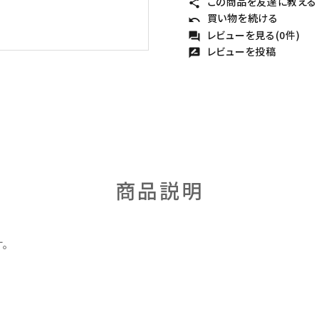
この商品を友達に教える
share
買い物を続ける
undo
レビューを見る(0件)
forum
レビューを投稿
rate_review
商品説明
。