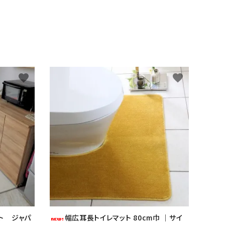
favorite
favorite
ト ジャパ
幅広耳長トイレマット 80cm巾 ｜サイ