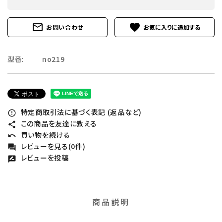
mail_outline
favorite
お問い合わせ
型番:
no219
特定商取引法に基づく表記 (返品など)
error_outline
この商品を友達に教える
share
買い物を続ける
undo
レビューを見る(0件)
forum
レビューを投稿
rate_review
商品説明