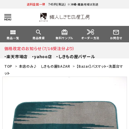
送料全国一律
745円(税込)
※沖縄・離島地域は別途
view_module
search
card_giftcard
mail_outline
オーダー方法
商品一覧
商品検索
無料サンプル
お問合せ
価格改定のお知らせ（7/16受注分より）
・楽天市場店
・yahoo店
・しきもの屋バザール
TOP
>
本店のみ♪ しきもの屋BAZAR
>
【Bazar】バスマット・洗面台マ
ット