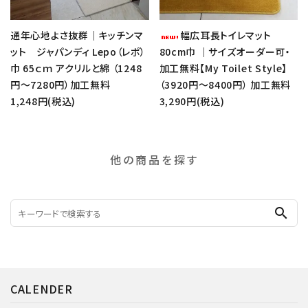
通年心地よさ抜群｜キッチンマ
幅広耳長トイレマット
ット ジャパンディ Lepo（レポ）
80cm巾 ｜サイズオーダー可・
巾 65ｃｍ アクリルと綿 （1248
加工無料【My Toilet Style】
円～7280円）加工無料
（3920円～8400円） 加工無料
1,248円(税込)
3,290円(税込)
他の商品を探す
search
CALENDER