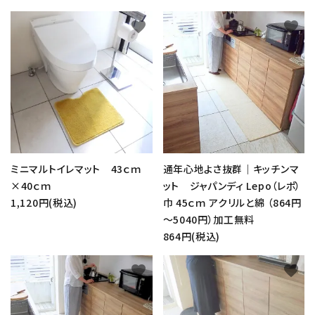
favorite
favorite
ミニマルトイレマット 43ｃｍ
通年心地よさ抜群｜キッチンマ
×40ｃｍ
ット ジャパンディ Lepo（レポ）
1,120円(税込)
巾 45ｃｍ アクリルと綿 （864円
～5040円）加工無料
864円(税込)
favorite
favorite