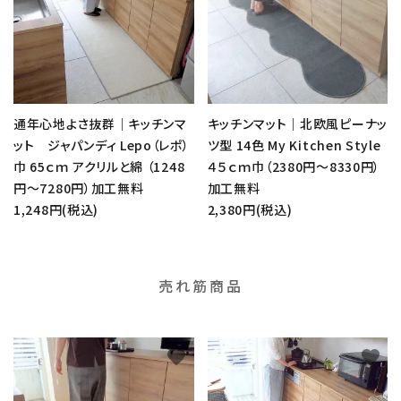
通年心地よさ抜群｜キッチンマ
キッチンマット｜北欧風ピーナッ
ット ジャパンディ Lepo（レポ）
ツ型 14色 My Kitchen Style
巾 65ｃｍ アクリルと綿 （1248
４５ｃｍ巾（2380円～8330円）
円～7280円）加工無料
加工無料
1,248円(税込)
2,380円(税込)
売れ筋商品
favorite
favorite