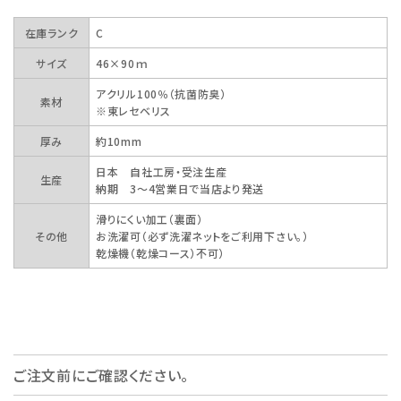
在庫ランク
C
サイズ
46×90ｍ
アクリル100％（抗菌防臭）
素材
※東レセベリス
厚み
約10mm
日本 自社工房・受注生産
生産
納期 3～4営業日で当店より発送
滑りにくい加工（裏面）
その他
お洗濯可（必ず洗濯ネットをご利用下さい。）
乾燥機（乾燥コース）不可）
ご注文前にご確認ください。