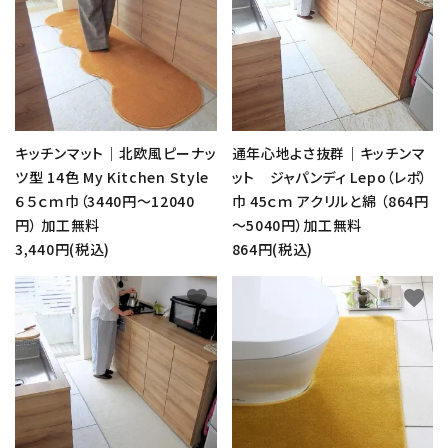
キッチンマット｜北欧風ピーナッ
通年心地よさ抜群｜キッチンマ
ツ型 14色 My Kitchen Style
ット ジャパンディ Lepo（レポ）
６５ｃｍ巾（3440円～12040
巾 45ｃｍ アクリルと綿 （864円
円） 加工無料
～5040円）加工無料
3,440円(税込)
864円(税込)
favorite
favorite