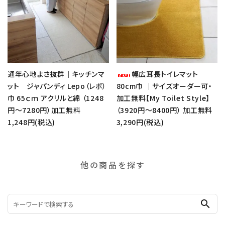
通年心地よさ抜群｜キッチンマ
幅広耳長トイレマット
ット ジャパンディ Lepo（レポ）
80cm巾 ｜サイズオーダー可・
巾 65ｃｍ アクリルと綿 （1248
加工無料【My Toilet Style】
円～7280円）加工無料
（3920円～8400円） 加工無料
1,248円(税込)
3,290円(税込)
他の商品を探す
search