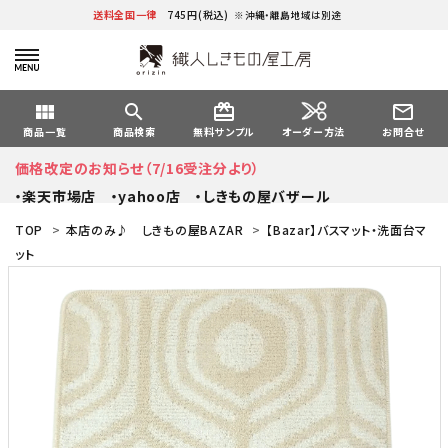
送料全国一律
745円(税込)
※沖縄・離島地域は別途
view_module
search
card_giftcard
mail_outline
オーダー方法
商品一覧
商品検索
無料サンプル
お問合せ
価格改定のお知らせ（7/16受注分より）
・楽天市場店
・yahoo店
・しきもの屋バザール
TOP
>
本店のみ♪ しきもの屋BAZAR
>
【Bazar】バスマット・洗面台マ
ット