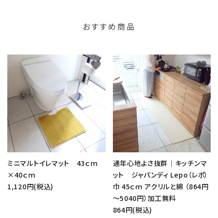
おすすめ商品
favorite
favorite
ミニマルトイレマット 43ｃｍ
通年心地よさ抜群｜キッチンマ
×40ｃｍ
ット ジャパンディ Lepo（レポ）
1,120円(税込)
巾 45ｃｍ アクリルと綿 （864円
～5040円）加工無料
864円(税込)