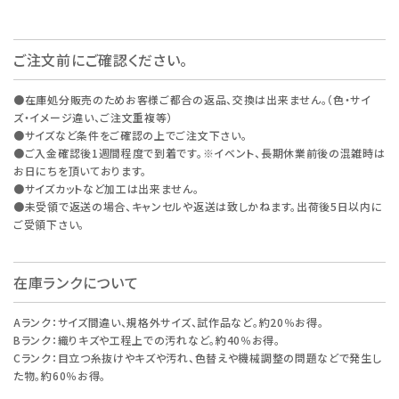
ご注文前にご確認ください。
●在庫処分販売のためお客様ご都合の返品、交換は出来ません。（色・サイ
ズ・イメージ違い、ご注文重複等）
●サイズなど条件をご確認の上でご注文下さい。
●ご入金確認後1週間程度で到着です。※イベント、長期休業前後の混雑時は
お日にちを頂いております。
●サイズカットなど加工は出来ません。
●未受領で返送の場合、キャンセルや返送は致しかねます。出荷後5日以内に
ご受領下さい。
在庫ランクについて
Aランク：サイズ間違い、規格外サイズ、試作品など。約20％お得。
Bランク：織りキズや工程上での汚れなど。約40％お得。
Cランク：目立つ糸抜けやキズや汚れ、色替えや機械調整の問題などで発生し
た物。約60％お得。