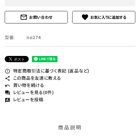
mail_outline
favorite
お問い合わせ
型番:
no274
特定商取引法に基づく表記 (返品など)
error_outline
この商品を友達に教える
share
買い物を続ける
undo
レビューを見る(0件)
forum
レビューを投稿
rate_review
商品説明