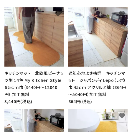
favorite
favorite
キッチンマット｜北欧風ピーナッ
通年心地よさ抜群｜キッチンマ
ツ型 14色 My Kitchen Style
ット ジャパンディ Lepo（レポ）
６５ｃｍ巾（3440円～12040
巾 45ｃｍ アクリルと綿 （864円
円） 加工無料
～5040円）加工無料
3,440円(税込)
864円(税込)
favorite
favorite