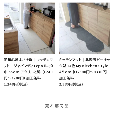
favorite
favorite
通年心地よさ抜群｜キッチンマ
キッチンマット｜北欧風ピーナッ
ット ジャパンディ Lepo（レポ）
ツ型 14色 My Kitchen Style
巾 65ｃｍ アクリルと綿 （1248
４５ｃｍ巾（2380円～8330円）
円～7280円）加工無料
加工無料
1,248円(税込)
2,380円(税込)
売れ筋商品