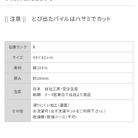
|| 注意 || とび出たパイルはハサミでカット
在庫ランク
B
サイズ
50×61ｃｍ
素材
綿100％
厚み
約10mm
日本 自社工房・受注生産
生産
納期 3～4営業日で当店より発送
滑りにくい加工（裏面）
その他
お洗濯可（必ず洗濯ネットをご利用下さい。）
乾燥機（乾燥コース）不可）