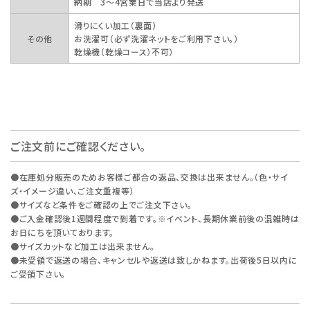
納期 3～4営業日で当店より発送
滑りにくい加工（裏面）
その他
お洗濯可（必ず洗濯ネットをご利用下さい。）
乾燥機（乾燥コース）不可）
ご注文前にご確認ください。
●在庫処分販売のためお客様ご都合の返品、交換は出来ません。（色・サイ
ズ・イメージ違い、ご注文重複等）
●サイズなど条件をご確認の上でご注文下さい。
●ご入金確認後1週間程度で到着です。※イベント、長期休業前後の混雑時は
お日にちを頂いております。
●サイズカットなど加工は出来ません。
●未受領で返送の場合、キャンセルや返送は致しかねます。出荷後5日以内に
ご受領下さい。