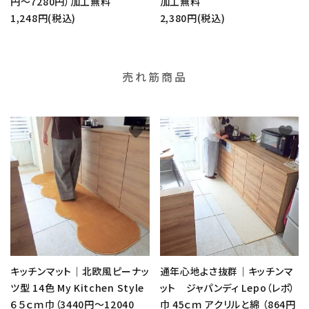
円～7280円）加工無料
加工無料
1,248円(税込)
2,380円(税込)
売れ筋商品
favorite
favorite
キッチンマット｜北欧風ピーナッ
通年心地よさ抜群｜キッチンマ
ツ型 14色 My Kitchen Style
ット ジャパンディ Lepo（レポ）
６５ｃｍ巾（3440円～12040
巾 45ｃｍ アクリルと綿 （864円