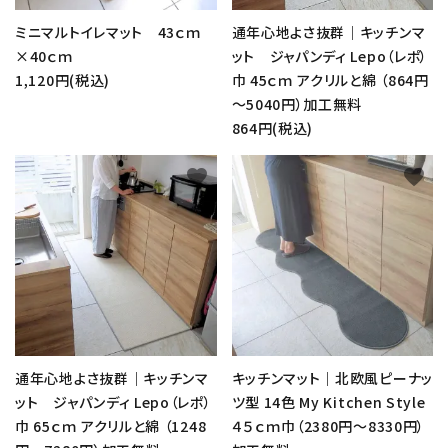
ミニマルトイレマット 43ｃｍ
通年心地よさ抜群｜キッチンマ
×40ｃｍ
ット ジャパンディ Lepo（レポ）
1,120円(税込)
巾 45ｃｍ アクリルと綿 （864円
～5040円）加工無料
864円(税込)
favorite
favorite
通年心地よさ抜群｜キッチンマ
キッチンマット｜北欧風ピーナッ
ット ジャパンディ Lepo（レポ）
ツ型 14色 My Kitchen Style
巾 65ｃｍ アクリルと綿 （1248
４５ｃｍ巾（2380円～8330円）