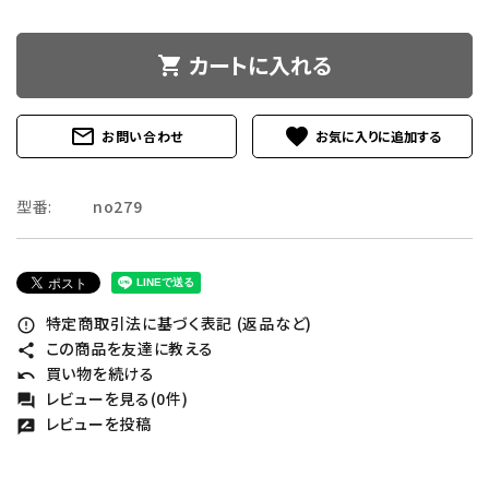
カートに入れる
shopping_cart
mail_outline
favorite
お問い合わせ
型番:
no279
特定商取引法に基づく表記 (返品など)
error_outline
この商品を友達に教える
share
買い物を続ける
undo
レビューを見る(0件)
forum
レビューを投稿
rate_review