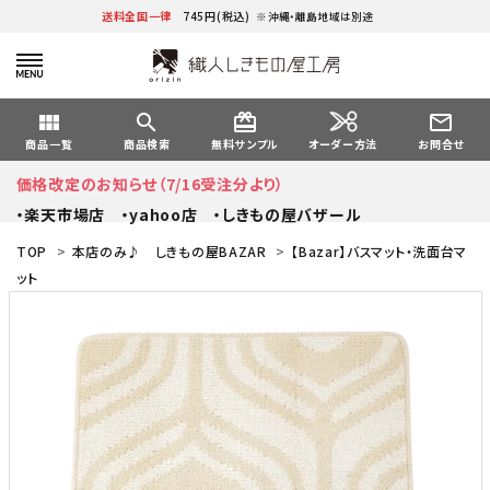
送料全国一律
745円(税込)
※沖縄・離島地域は別途
view_module
search
card_giftcard
mail_outline
オーダー方法
商品一覧
商品検索
無料サンプル
お問合せ
価格改定のお知らせ（7/16受注分より）
・楽天市場店
・yahoo店
・しきもの屋バザール
TOP
>
本店のみ♪ しきもの屋BAZAR
>
【Bazar】バスマット・洗面台マ
ット