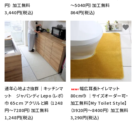
円） 加工無料
～5040円）加工無料
3,440円(税込)
864円(税込)
favorite
favorite
通年心地よさ抜群｜キッチンマ
幅広耳長トイレマット
ット ジャパンディ Lepo（レポ）
80cm巾 ｜サイズオーダー可・
巾 65ｃｍ アクリルと綿 （1248
加工無料【My Toilet Style】
円～7280円）加工無料
（3920円～8400円） 加工無料
1,248円(税込)
3,290円(税込)