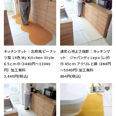
キッチンマット｜北欧風ピーナッ
通年心地よさ抜群｜キッチンマ
ツ型 14色 My Kitchen Style
ット ジャパンディ Lepo（レポ）
６５ｃｍ巾（3440円～12040
巾 45ｃｍ アクリルと綿 （864円
円） 加工無料
～5040円）加工無料
3,440円(税込)
864円(税込)
favorite
favorite