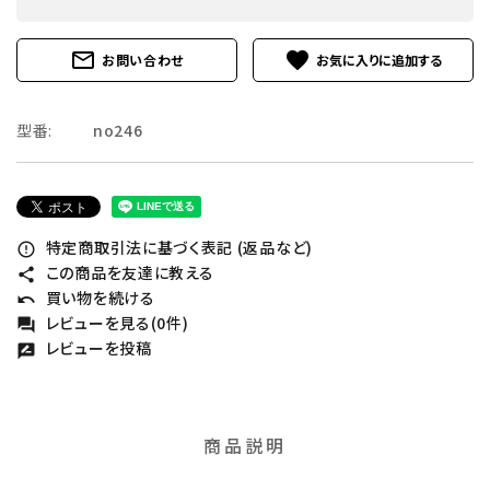
mail_outline
favorite
お問い合わせ
型番:
no246
特定商取引法に基づく表記 (返品など)
error_outline
この商品を友達に教える
share
買い物を続ける
undo
レビューを見る(0件)
forum
レビューを投稿
rate_review
商品説明