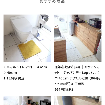
おすすめ商品
favorite
favorite
ミニマルトイレマット 43ｃｍ
通年心地よさ抜群｜キッチンマ
×40ｃｍ
ット ジャパンディ Lepo（レポ）
1,120円(税込)
巾 45ｃｍ アクリルと綿 （864円
～5040円）加工無料
864円(税込)
favorite
favorite