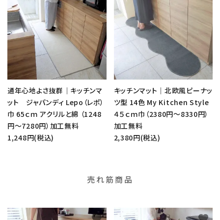
通年心地よさ抜群｜キッチンマ
キッチンマット｜北欧風ピーナッ
ット ジャパンディ Lepo（レポ）
ツ型 14色 My Kitchen Style
巾 65ｃｍ アクリルと綿 （1248
４５ｃｍ巾（2380円～8330円）
円～7280円）加工無料
加工無料
1,248円(税込)
2,380円(税込)
売れ筋商品
favorite
favorite