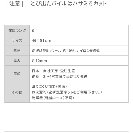
|| 注意 || とび出たパイルはハサミでカット
在庫ランク
B
サイズ
46×51ｃｍ
素材
綿 約55% :ウール 約40％:ナイロン約5％
厚み
約10mm
日本 自社工房・受注生産
生産
納期 3～4営業日で当店より発送
滑りにくい加工（裏面）
その他
お洗濯可（必ず洗濯ネットをご利用下さい。）
乾燥機（乾燥コース）不可）