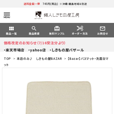
送料全国一律
745円(税込)
※沖縄・離島地域は別途
view_module
search
card_giftcard
mail_outline
オーダー方法
商品一覧
商品検索
無料サンプル
お問合せ
価格改定のお知らせ（7/16受注分より）
・楽天市場店
・yahoo店
・しきもの屋バザール
TOP
>
本店のみ♪ しきもの屋BAZAR
>
【Bazar】バスマット・洗面台マ
ット