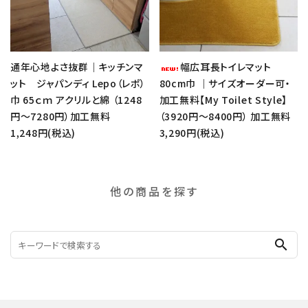
通年心地よさ抜群｜キッチンマ
幅広耳長トイレマット
ット ジャパンディ Lepo（レポ）
80cm巾 ｜サイズオーダー可・
巾 65ｃｍ アクリルと綿 （1248
加工無料【My Toilet Style】
円～7280円）加工無料
（3920円～8400円） 加工無料
1,248円(税込)
3,290円(税込)
他の商品を探す
search