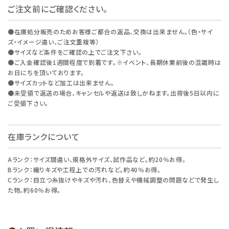
ご注文前にご確認ください。
●在庫処分販売のためお客様ご都合の返品、交換は出来ません。（色・サイ
ズ・イメージ違い、ご注文重複等）
●サイズなど条件をご確認の上でご注文下さい。
●ご入金確認後1週間程度で到着です。※イベント、長期休業前後の混雑時は
お日にちを頂いております。
●サイズカットなど加工は出来ません。
●未受領で返送の場合、キャンセルや返送は致しかねます。出荷後5日以内に
ご受領下さい。
在庫ランクについて
Aランク：サイズ間違い、規格外サイズ、試作品など。約20％お得。
Bランク：織りキズや工程上での汚れなど。約40％お得。
Cランク：目立つ糸抜けやキズや汚れ、色替えや機械調整の問題などで発生し
た物。約60％お得。