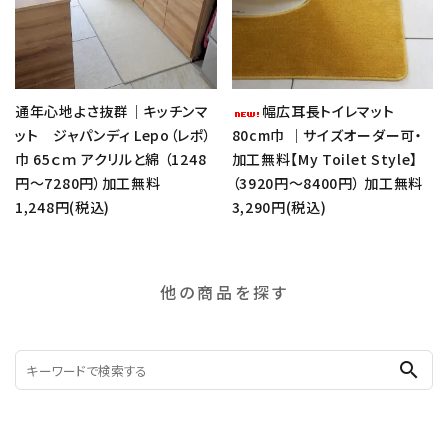
通年心地よさ抜群｜キッチンマ
幅広耳長トイレマット
ット ジャパンディ Lepo（レポ）
80cm巾 ｜サイズオーダー可・
巾 65ｃｍ アクリルと綿 （1248
加工無料【My Toilet Style】
円～7280円）加工無料
（3920円～8400円） 加工無料
1,248円(税込)
3,290円(税込)
他の商品を探す
search