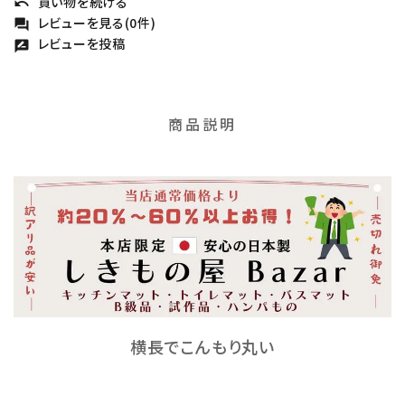
買い物を続ける
undo
レビューを見る(0件)
forum
レビューを投稿
rate_review
商品説明
横長でこんもり丸い