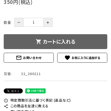
350円(税込)
数量
－
＋
カートに入れる
shopping_cart
mail_outline
favorite
お問い合わせ
型番:
32_260211
特定商取引法に基づく表記 (返品など)
error_outline
この商品を友達に教える
share