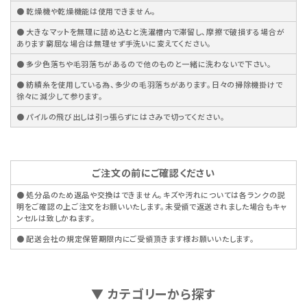
● 乾燥機や乾燥機能は使用できません。
● 大きなマットを無理に詰め込むと洗濯槽内で滞留し、摩擦で破損する場合が
あります窮屈な場合は無理せず手洗いに変えてください。
● 多少色落ちや毛羽落ちがあるので他のものと一緒に洗わないで下さい。
● 紡績糸を使用している為、多少の毛羽落ちがあります。日々の掃除機掛けで
徐々に減少して参ります。
● パイルの飛び出しは引っ張らずにはさみで切ってください。
ご注文の前にご確認ください
● 処分品のため返品や交換はできません。キズや汚れについては各ランクの説
明をご確認の上ご注文をお願いいたします。未受領で返送されました場合もキャ
ンセルは致しかねます。
● 配送会社の規定保管期限内にご受領頂きます様お願いいたします。
▼ カテゴリーから探す