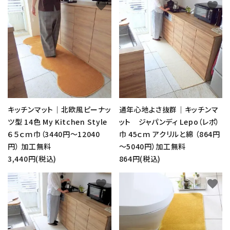
favorite
favorite
キッチンマット｜北欧風ピーナッ
通年心地よさ抜群｜キッチンマ
ツ型 14色 My Kitchen Style
ット ジャパンディ Lepo（レポ）
６５ｃｍ巾（3440円～12040
巾 45ｃｍ アクリルと綿 （864円
円） 加工無料
～5040円）加工無料
3,440円(税込)
864円(税込)
favorite
favorite