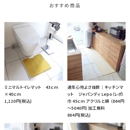
おすすめ商品
favorite
favorite
ミニマルトイレマット 43ｃｍ
通年心地よさ抜群｜キッチンマ
×40ｃｍ
ット ジャパンディ Lepo（レポ）
1,120円(税込)
巾 45ｃｍ アクリルと綿 （864円
～5040円）加工無料
864円(税込)
favorite
favorite