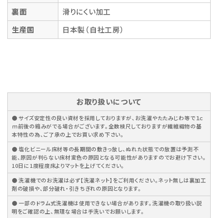
裏面
滑りにくい加工
生産国
日本製（自社工房）
お取り扱いについて
● サイズ安定性の良い資材を採用しておりますが、お洗濯やたたみじわ等で１ｃ
ｍ前後の縮みがでる場合がございます。全数検尺しておりますが繊維織物の基
本特性の為、ご了承の上でお買い求め下さい。
● 塩化ビニール床材等の長期間の敷きっ放し、ぬれた状態での放置は予測不
能、原因が判らない床材変色の原因となる可能性がありますのでお避け下さい。
10日に1度程度床よりマットを上げてください。
● 洗濯機でのお洗濯は必ず【洗濯ネット】をご利用ください。ネット無しは裏加工
剤の破損や、部分破れ・引きちぎれの原因となります。
● 一部のドラム式洗濯機は使用できない場合があります。洗濯機の取り扱い説
明をご確認の上、無理な場合は手洗いでお願いします。