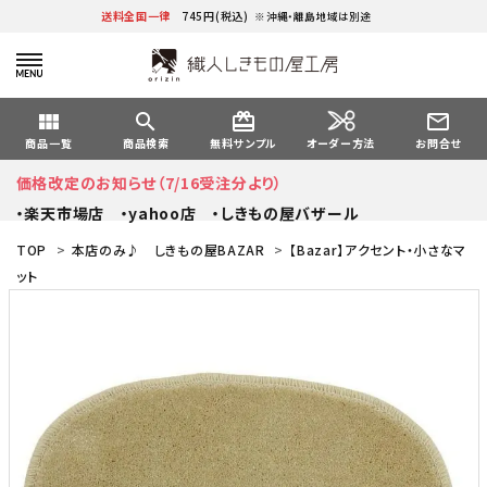
送料全国一律
745円(税込)
※沖縄・離島地域は別途
view_module
search
card_giftcard
mail_outline
オーダー方法
商品一覧
商品検索
無料サンプル
お問合せ
価格改定のお知らせ（7/16受注分より）
・楽天市場店
・yahoo店
・しきもの屋バザール
TOP
>
本店のみ♪ しきもの屋BAZAR
>
【Bazar】アクセント・小さなマ
ット