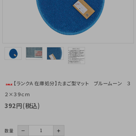
【ランクA 在庫処分】たまご型マット ブルームーン ３
２×３９ｃｍ
392円(税込)
数量
－
＋