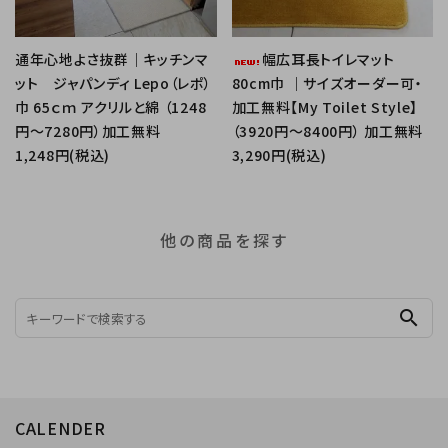
通年心地よさ抜群｜キッチンマ
幅広耳長トイレマット
ット ジャパンディ Lepo（レポ）
80cm巾 ｜サイズオーダー可・
巾 65ｃｍ アクリルと綿 （1248
加工無料【My Toilet Style】
円～7280円）加工無料
（3920円～8400円） 加工無料
1,248円(税込)
3,290円(税込)
他の商品を探す
search
CALENDER