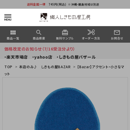
送料全国一律
745円(税込)
※沖縄・離島地域は別途
view_module
search
card_giftcard
mail_outline
オーダー方法
商品一覧
商品検索
無料サンプル
お問合せ
価格改定のお知らせ（7/16受注分より）
・楽天市場店
・yahoo店
・しきもの屋バザール
TOP
>
本店のみ♪ しきもの屋BAZAR
>
【Bazar】アクセント・小さなマ
ット