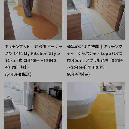
キッチンマット｜北欧風ピーナッ
通年心地よさ抜群｜キッチンマ
ツ型 14色 My Kitchen Style
ット ジャパンディ Lepo（レポ）
６５ｃｍ巾（3440円～12040
巾 45ｃｍ アクリルと綿 （864円
円） 加工無料
～5040円）加工無料
3,440円(税込)
864円(税込)
favorite
favorite