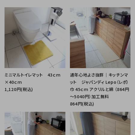
favorite
favorite
ミニマルトイレマット 43ｃｍ
通年心地よさ抜群｜キッチンマ
×40ｃｍ
ット ジャパンディ Lepo（レポ）
1,120円(税込)
巾 45ｃｍ アクリルと綿 （864円
～5040円）加工無料
864円(税込)
favorite
favorite