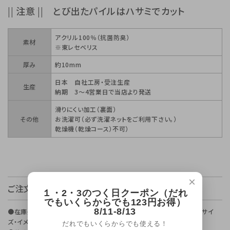
|| 注意 || とび出たパイルはハサミでカット
アクリル100％（抗菌防臭）
素材
※東レセベリス
厚み
約10mm
日本 自社工房・受注生産
生産
納期 3～4営業日で当店より発送
滑りにくい加工（裏面）
その他
お洗濯可（必ず洗濯ネットをご利用下さい。）
乾燥機（乾燥コース）不可）
×
ご注文前にご確認ください。
１・2・3のつく日クーポン（だれ
でもいくらからでも123円お得）
8/11-8/13
●在庫処分販売のためお客様ご都合の返品、交換は出来ません。（色・サイ
ズ・イメージ違い、ご注文重複等）
だれでもいくらからでも使える！