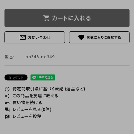
カートに入れる
shopping_cart
mail_outline
favorite
お問い合わせ
型番:
no345-no349
特定商取引法に基づく表記 (返品など)
error_outline
この商品を友達に教える
share
買い物を続ける
undo
レビューを見る(0件)
forum
レビューを投稿
rate_review