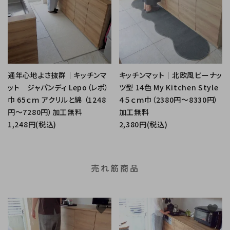
通年心地よさ抜群｜キッチンマ
キッチンマット｜北欧風ピーナッ
ット ジャパンディ Lepo（レポ）
ツ型 14色 My Kitchen Style
巾 65ｃｍ アクリルと綿 （1248
４５ｃｍ巾（2380円～8330円）
円～7280円）加工無料
加工無料
1,248円(税込)
2,380円(税込)
売れ筋商品
favorite
favorite