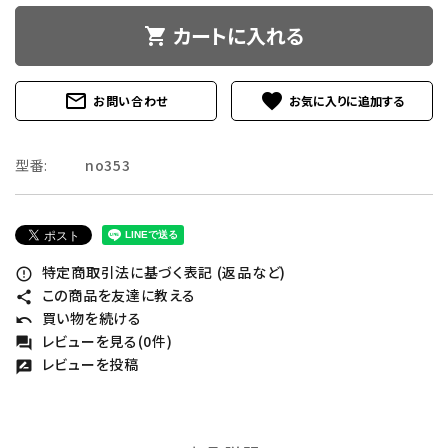
カートに入れる
shopping_cart
mail_outline
favorite
お問い合わせ
型番:
no353
特定商取引法に基づく表記 (返品など)
error_outline
この商品を友達に教える
share
買い物を続ける
undo
レビューを見る(0件)
forum
レビューを投稿
rate_review