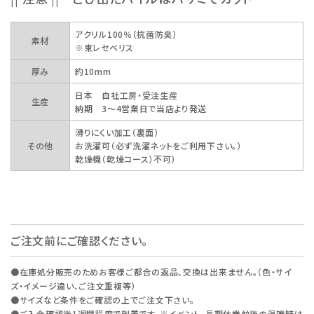
アクリル100％（抗菌防臭）
素材
※東レセベリス
厚み
約10mm
日本 自社工房・受注生産
生産
納期 3～4営業日で当店より発送
滑りにくい加工（裏面）
その他
お洗濯可（必ず洗濯ネットをご利用下さい。）
乾燥機（乾燥コース）不可）
ご注文前にご確認ください。
●在庫処分販売のためお客様ご都合の返品、交換は出来ません。（色・サイ
ズ・イメージ違い、ご注文重複等）
●サイズなど条件をご確認の上でご注文下さい。
●ご入金確認後1週間程度で到着です。※イベント、長期休業前後の混雑時は