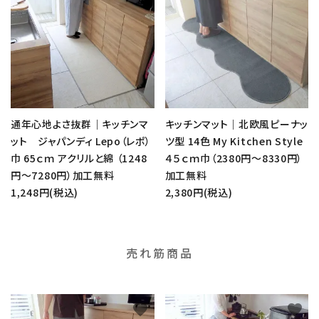
通年心地よさ抜群｜キッチンマ
キッチンマット｜北欧風ピーナッ
ット ジャパンディ Lepo（レポ）
ツ型 14色 My Kitchen Style
巾 65ｃｍ アクリルと綿 （1248
４５ｃｍ巾（2380円～8330円）
円～7280円）加工無料
加工無料
1,248円(税込)
2,380円(税込)
売れ筋商品
favorite
favorite