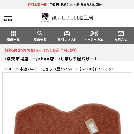
送料全国一律
745円(税込)
※沖縄・離島地域は別途
view_module
search
card_giftcard
mail_outline
オーダー方法
商品一覧
商品検索
無料サンプル
お問合せ
価格改定のお知らせ（7/16受注分より）
・楽天市場店
・yahoo店
・しきもの屋バザール
TOP
>
本店のみ♪ しきもの屋BAZAR
>
【Bazar】トイレマット