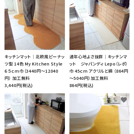
キッチンマット｜北欧風ピーナッ
通年心地よさ抜群｜キッチンマ
ツ型 14色 My Kitchen Style
ット ジャパンディ Lepo（レポ）
６５ｃｍ巾（3440円～12040
巾 45ｃｍ アクリルと綿 （864円
円） 加工無料
～5040円）加工無料
3,440円(税込)
864円(税込)
favorite
favorite