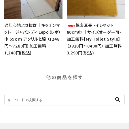
通年心地よさ抜群｜キッチンマ
幅広耳長トイレマット
ット ジャパンディ Lepo（レポ）
80cm巾 ｜サイズオーダー可・
巾 65ｃｍ アクリルと綿 （1248
加工無料【My Toilet Style】
円～7280円）加工無料
（3920円～8400円） 加工無料
1,248円(税込)
3,290円(税込)
他の商品を探す
search