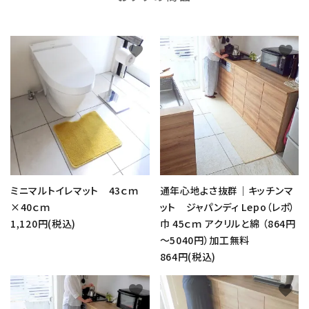
favorite
favorite
ミニマルトイレマット 43ｃｍ
通年心地よさ抜群｜キッチンマ
×40ｃｍ
ット ジャパンディ Lepo（レポ）
1,120円(税込)
巾 45ｃｍ アクリルと綿 （864円
～5040円）加工無料
864円(税込)
favorite
favorite