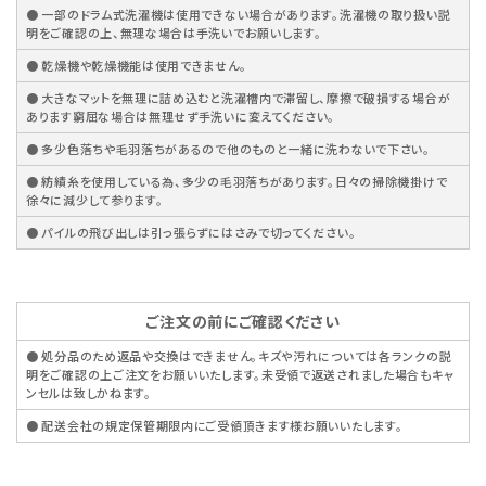
● 一部のドラム式洗濯機は使用できない場合があります。洗濯機の取り扱い説
明をご確認の上、無理な場合は手洗いでお願いします。
● 乾燥機や乾燥機能は使用できません。
● 大きなマットを無理に詰め込むと洗濯槽内で滞留し、摩擦で破損する場合が
あります窮屈な場合は無理せず手洗いに変えてください。
● 多少色落ちや毛羽落ちがあるので他のものと一緒に洗わないで下さい。
● 紡績糸を使用している為、多少の毛羽落ちがあります。日々の掃除機掛けで
徐々に減少して参ります。
● パイルの飛び出しは引っ張らずにはさみで切ってください。
ご注文の前にご確認ください
● 処分品のため返品や交換はできません。キズや汚れについては各ランクの説
明をご確認の上ご注文をお願いいたします。未受領で返送されました場合もキャ
ンセルは致しかねます。
● 配送会社の規定保管期限内にご受領頂きます様お願いいたします。