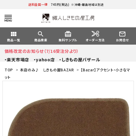
送料全国一律
745円(税込)
※沖縄・離島地域は別途
view_module
search
card_giftcard
mail_outline
オーダー方法
商品一覧
商品検索
無料サンプル
お問合せ
価格改定のお知らせ（7/16受注分より）
・楽天市場店
・yahoo店
・しきもの屋バザール
TOP
>
本店のみ♪ しきもの屋BAZAR
>
【Bazar】アクセント・小さなマ
ット