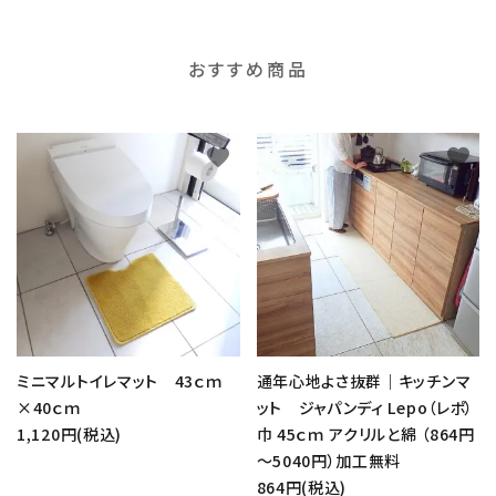
おすすめ商品
favorite
favorite
ミニマルトイレマット 43ｃｍ
通年心地よさ抜群｜キッチンマ
×40ｃｍ
ット ジャパンディ Lepo（レポ）
1,120円(税込)
巾 45ｃｍ アクリルと綿 （864円
～5040円）加工無料
864円(税込)