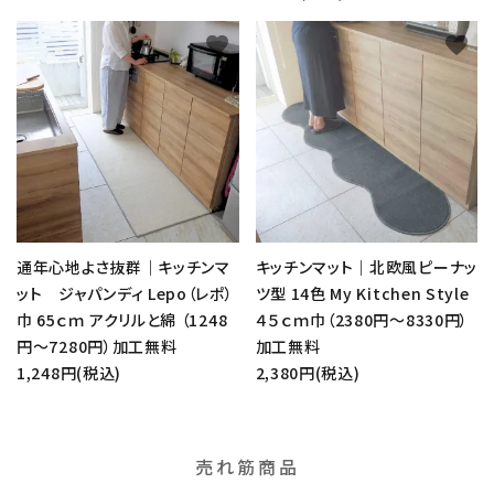
favorite
favorite
通年心地よさ抜群｜キッチンマ
キッチンマット｜北欧風ピーナッ
ット ジャパンディ Lepo（レポ）
ツ型 14色 My Kitchen Style
巾 65ｃｍ アクリルと綿 （1248
４５ｃｍ巾（2380円～8330円）
円～7280円）加工無料
加工無料
1,248円(税込)
2,380円(税込)
売れ筋商品