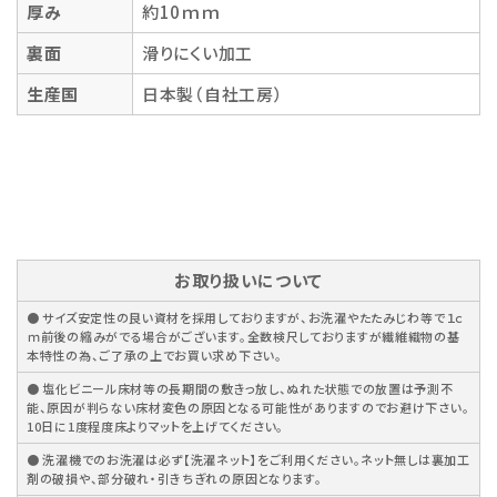
厚み
約10ｍｍ
裏面
滑りにくい加工
生産国
日本製（自社工房）
お取り扱いについて
● サイズ安定性の良い資材を採用しておりますが、お洗濯やたたみじわ等で１ｃ
ｍ前後の縮みがでる場合がございます。全数検尺しておりますが繊維織物の基
本特性の為、ご了承の上でお買い求め下さい。
● 塩化ビニール床材等の長期間の敷きっ放し、ぬれた状態での放置は予測不
能、原因が判らない床材変色の原因となる可能性がありますのでお避け下さい。
10日に1度程度床よりマットを上げてください。
● 洗濯機でのお洗濯は必ず【洗濯ネット】をご利用ください。ネット無しは裏加工
剤の破損や、部分破れ・引きちぎれの原因となります。