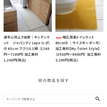
通年心地よさ抜群｜キッチンマ
幅広耳長トイレマット
ット ジャパンディ Lepo（レポ）
80cm巾 ｜サイズオーダー可・
巾 65ｃｍ アクリルと綿 （1248
加工無料【My Toilet Style】
円～7280円）加工無料
（3920円～8400円） 加工無料
1,248円(税込)
3,290円(税込)
他の商品を探す
search