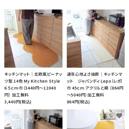
favorite
favorite
キッチンマット｜北欧風ピーナッ
通年心地よさ抜群｜キッチンマ
ツ型 14色 My Kitchen Style
ット ジャパンディ Lepo（レポ）
６５ｃｍ巾（3440円～12040
巾 45ｃｍ アクリルと綿 （864円
円） 加工無料
～5040円）加工無料
3,440円(税込)
864円(税込)
favorite
favorite