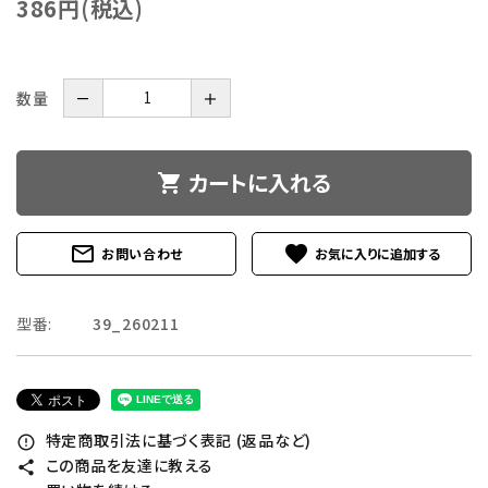
386円(税込)
数量
－
＋
カートに入れる
shopping_cart
mail_outline
favorite
お問い合わせ
型番:
39_260211
特定商取引法に基づく表記 (返品など)
error_outline
この商品を友達に教える
share