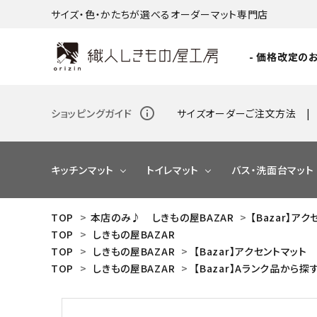
サイズ・色・かたちが選べるオーダーマット専門店
- 価格改定のお
info_outline
ショッピングガイド
サイズオーダーご注文方法
キッチンマット
トイレマット
バス・洗面台マット
TOP
>
本店のみ♪ しきもの屋BAZAR
>
【Bazar】ア
TOP
>
しきもの屋BAZAR
NEW
TOP
>
しきもの屋BAZAR
>
【Bazar】アクセントマット
TOP
>
しきもの屋BAZAR
>
【Bazar】Aランク品から探
NEW
NEW
NEW