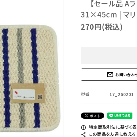
【セール品 Aラ
31×45cm | 
270円(税込)
mail_outline
お問い合わ
型番:
17_260201
特定商取引法に基づく表記
error_outline
この商品を友達に教える
share