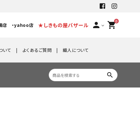
0
person
shopping_cart
★しきもの屋バザール
場店
・yahoo店
ついて
よくあるご質問
織人について
search