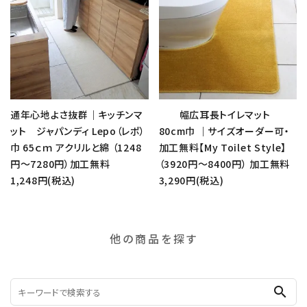
通年心地よさ抜群｜キッチンマ
幅広耳長トイレマット
ット ジャパンディ Lepo（レポ）
80cm巾 ｜サイズオーダー可・
巾 65ｃｍ アクリルと綿 （1248
加工無料【My Toilet Style】
円～7280円）加工無料
（3920円～8400円） 加工無料
1,248円(税込)
3,290円(税込)
他の商品を探す
search