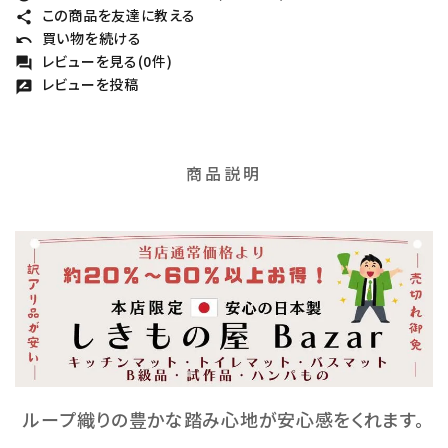
この商品を友達に教える
share
買い物を続ける
undo
レビューを見る(0件)
forum
レビューを投稿
rate_review
商品説明
ループ織りの豊かな踏み心地が安心感をくれます。