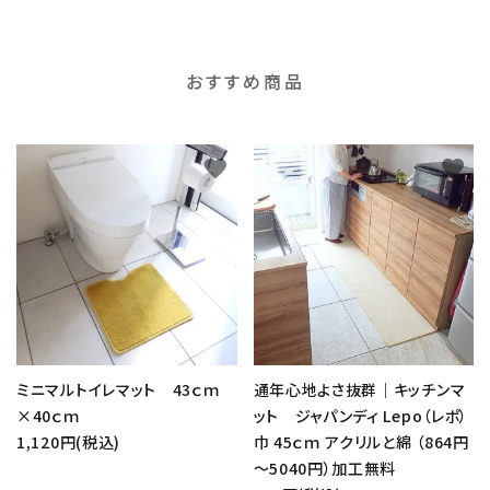
おすすめ商品
favorite
favorite
ミニマルトイレマット 43ｃｍ
通年心地よさ抜群｜キッチンマ
×40ｃｍ
ット ジャパンディ Lepo（レポ）
1,120円(税込)
巾 45ｃｍ アクリルと綿 （864円
～5040円）加工無料