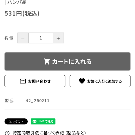
| ハンパ品
531円(税込)
数量
－
＋
カートに入れる
shopping_cart
mail_outline
favorite
お問い合わせ
型番:
42_260211
特定商取引法に基づく表記 (返品など)
error_outline