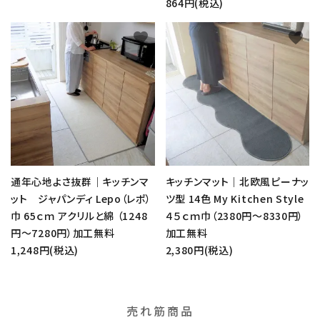
864円(税込)
favorite
favorite
通年心地よさ抜群｜キッチンマ
キッチンマット｜北欧風ピーナッ
ット ジャパンディ Lepo（レポ）
ツ型 14色 My Kitchen Style
巾 65ｃｍ アクリルと綿 （1248
４５ｃｍ巾（2380円～8330円）
円～7280円）加工無料
加工無料
1,248円(税込)
2,380円(税込)
売れ筋商品