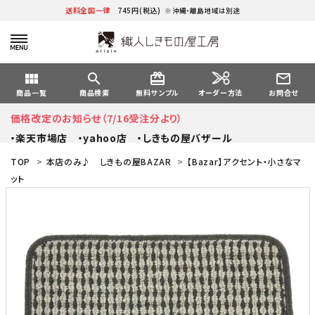
送料全国一律
745円(税込)
※沖縄・離島地域は別途
view_module
search
card_giftcard
mail_outline
オーダー方法
商品一覧
商品検索
無料サンプル
お問合せ
価格改定のお知らせ（7/16受注分より）
・楽天市場店
・yahoo店
・しきもの屋バザール
TOP
>
本店のみ♪ しきもの屋BAZAR
>
【Bazar】アクセント・小さなマ
ット