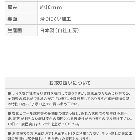
厚み
約10ｍｍ
裏面
滑りにくい加工
生産国
日本製（自社工房）
お取り扱いについて
● サイズ安定性の良い資材を採用しておりますが、お洗濯やたたみじわ等で１ｃ
ｍ前後の縮みがでる場合がございます。全数検尺しておりますが繊維織物の基
本特性の為、ご了承の上でお買い求め下さい。
● 塩化ビニール床材等の長期間の敷きっ放し、ぬれた状態での放置は予測不
能、原因が判らない床材変色の原因となる可能性がありますのでお避け下さい。
10日に1度程度床よりマットを上げてください。
● 洗濯機でのお洗濯は必ず【洗濯ネット】をご利用ください。ネット無しは裏加工
剤の破損や、部分破れ・引きちぎれの原因となります。