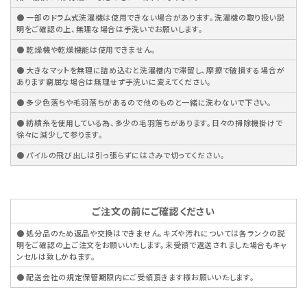
● 一部のドラム式洗濯機は使用できない場合があります。洗濯機の取り扱い説
明をご確認の上、無理な場合は手洗いでお願いします。
● 乾燥機や乾燥機能は使用できません。
● 大きなマットを無理に詰め込むと洗濯槽内で滞留し、摩擦で破損する場合が
あります窮屈な場合は無理せず手洗いに変えてください。
● 多少色落ちや毛羽落ちがあるので他のものと一緒に洗わないで下さい。
● 紡績糸を使用している為、多少の毛羽落ちがあります。日々の掃除機掛けで
徐々に減少して参ります。
● パイルの飛び出しは引っ張らずにはさみで切ってください。
ご注文の前にご確認ください
● 処分品のため返品や交換はできません。キズや汚れについては各ランクの説
明をご確認の上ご注文をお願いいたします。未受領で返送されました場合もキャ
ンセルは致しかねます。
● 配送会社の規定保管期限内にご受領頂きます様お願いいたします。