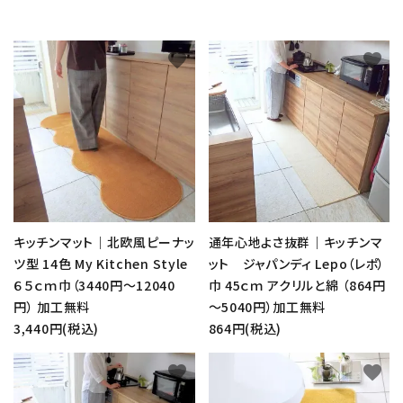
favorite
favorite
キッチンマット｜北欧風ピーナッ
通年心地よさ抜群｜キッチンマ
ツ型 14色 My Kitchen Style
ット ジャパンディ Lepo（レポ）
６５ｃｍ巾（3440円～12040
巾 45ｃｍ アクリルと綿 （864円
円） 加工無料
～5040円）加工無料
3,440円(税込)
864円(税込)
favorite
favorite