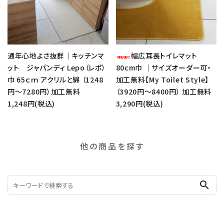
通年心地よさ抜群｜キッチンマ
幅広耳長トイレマット
ット ジャパンディ Lepo（レポ）
80cm巾 ｜サイズオーダー可・
巾 65ｃｍ アクリルと綿 （1248
加工無料【My Toilet Style】
円～7280円）加工無料
（3920円～8400円） 加工無料
1,248円(税込)
3,290円(税込)
他の商品を探す
search