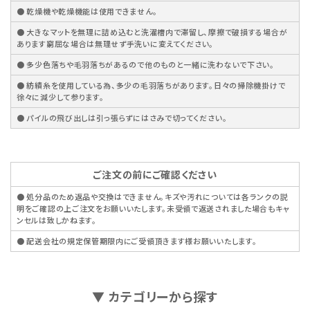
● 乾燥機や乾燥機能は使用できません。
● 大きなマットを無理に詰め込むと洗濯槽内で滞留し、摩擦で破損する場合が
あります窮屈な場合は無理せず手洗いに変えてください。
● 多少色落ちや毛羽落ちがあるので他のものと一緒に洗わないで下さい。
● 紡績糸を使用している為、多少の毛羽落ちがあります。日々の掃除機掛けで
徐々に減少して参ります。
● パイルの飛び出しは引っ張らずにはさみで切ってください。
ご注文の前にご確認ください
● 処分品のため返品や交換はできません。キズや汚れについては各ランクの説
明をご確認の上ご注文をお願いいたします。未受領で返送されました場合もキャ
ンセルは致しかねます。
● 配送会社の規定保管期限内にご受領頂きます様お願いいたします。
▼ カテゴリーから探す