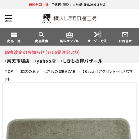
送料全国一律
745円(税込)
※沖縄・離島地域は別途
view_module
search
card_giftcard
mail_outline
オーダー方法
商品一覧
商品検索
無料サンプル
お問合せ
価格改定のお知らせ（7/16受注分より）
・楽天市場店
・yahoo店
・しきもの屋バザール
TOP
>
本店のみ♪ しきもの屋BAZAR
>
【Bazar】アクセント・小さなマ
ット