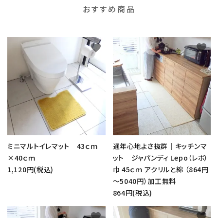
おすすめ商品
favorite
favorite
ミニマルトイレマット 43ｃｍ
通年心地よさ抜群｜キッチンマ
×40ｃｍ
ット ジャパンディ Lepo（レポ）
1,120円(税込)
巾 45ｃｍ アクリルと綿 （864円
～5040円）加工無料
864円(税込)
favorite
favorite