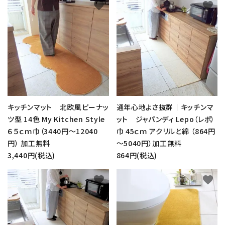
favorite
favorite
キッチンマット｜北欧風ピーナッ
通年心地よさ抜群｜キッチンマ
ツ型 14色 My Kitchen Style
ット ジャパンディ Lepo（レポ）
６５ｃｍ巾（3440円～12040
巾 45ｃｍ アクリルと綿 （864円
円） 加工無料
～5040円）加工無料
3,440円(税込)
864円(税込)
favorite
favorite