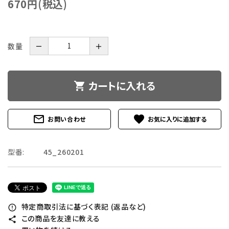
670円(税込)
数量
－
＋
カートに入れる
shopping_cart
mail_outline
favorite
お問い合わせ
型番:
45_260201
特定商取引法に基づく表記 (返品など)
error_outline
この商品を友達に教える
share