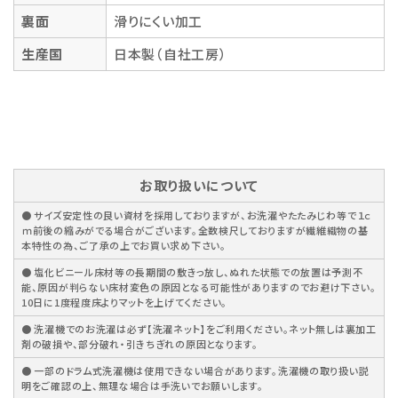
裏面
滑りにくい加工
生産国
日本製（自社工房）
お取り扱いについて
● サイズ安定性の良い資材を採用しておりますが、お洗濯やたたみじわ等で１ｃ
ｍ前後の縮みがでる場合がございます。全数検尺しておりますが繊維織物の基
本特性の為、ご了承の上でお買い求め下さい。
● 塩化ビニール床材等の長期間の敷きっ放し、ぬれた状態での放置は予測不
能、原因が判らない床材変色の原因となる可能性がありますのでお避け下さい。
10日に1度程度床よりマットを上げてください。
● 洗濯機でのお洗濯は必ず【洗濯ネット】をご利用ください。ネット無しは裏加工
剤の破損や、部分破れ・引きちぎれの原因となります。
● 一部のドラム式洗濯機は使用できない場合があります。洗濯機の取り扱い説
明をご確認の上、無理な場合は手洗いでお願いします。