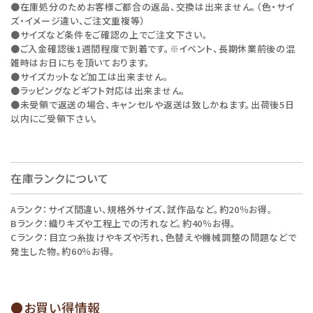
●在庫処分のためお客様ご都合の返品、交換は出来ません。（色・サイ
ズ・イメージ違い、ご注文重複等）
●サイズなど条件をご確認の上でご注文下さい。
●ご入金確認後1週間程度で到着です。※イベント、長期休業前後の混
雑時はお日にちを頂いております。
●サイズカットなど加工は出来ません。
●ラッピングなどギフト対応は出来ません。
●未受領で返送の場合、キャンセルや返送は致しかねます。出荷後5日
以内にご受領下さい。
在庫ランクについて
Aランク：サイズ間違い、規格外サイズ、試作品など。約20％お得。
Bランク：織りキズや工程上での汚れなど。約40％お得。
Cランク：目立つ糸抜けやキズや汚れ、色替えや機械調整の問題などで
発生した物。約60％お得。
●お買い得情報