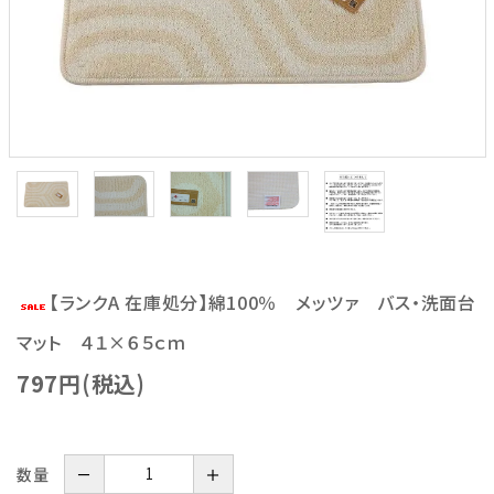
【ランクA 在庫処分】綿100％ メッツァ バス・洗面台
マット ４１×６５ｃｍ
797円(税込)
数量
－
＋