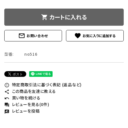
カートに入れる
shopping_cart
mail_outline
favorite
お問い合わせ
型番:
no516
特定商取引法に基づく表記 (返品など)
error_outline
この商品を友達に教える
share
買い物を続ける
undo
レビューを見る(0件)
forum
レビューを投稿
rate_review