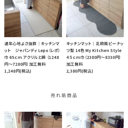
通年心地よさ抜群｜キッチンマ
キッチンマット｜北欧風ピーナッ
ット ジャパンディ Lepo（レポ）
ツ型 14色 My Kitchen Style
巾 65ｃｍ アクリルと綿 （1248
４５ｃｍ巾（2380円～8330円）
円～7280円）加工無料
加工無料
1,248円(税込)
2,380円(税込)
売れ筋商品
favorite
favorite