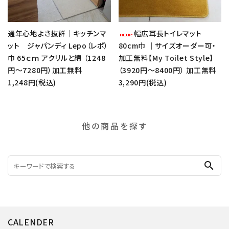
通年心地よさ抜群｜キッチンマ
幅広耳長トイレマット
ット ジャパンディ Lepo（レポ）
80cm巾 ｜サイズオーダー可・
巾 65ｃｍ アクリルと綿 （1248
加工無料【My Toilet Style】
円～7280円）加工無料
（3920円～8400円） 加工無料
1,248円(税込)
3,290円(税込)
他の商品を探す
search
CALENDER