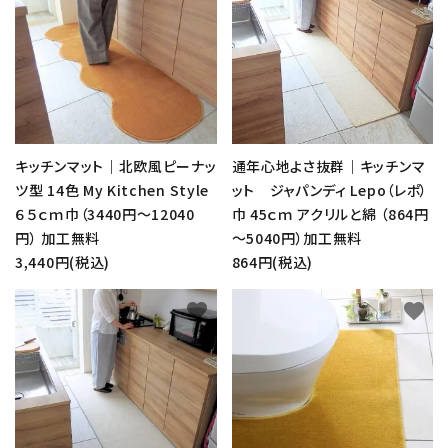
キッチンマット｜北欧風ピーナッ
通年心地よさ抜群｜キッチンマ
ツ型 14色 My Kitchen Style
ット ジャパンディ Lepo（レポ）
６５ｃｍ巾（3440円～12040
巾 45ｃｍ アクリルと綿 （864円
円） 加工無料
～5040円）加工無料
3,440円(税込)
864円(税込)
favorite
favorite