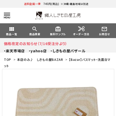
送料全国一律
745円(税込)
※沖縄・離島地域は別途
view_module
search
card_giftcard
mail_outline
オーダー方法
商品一覧
商品検索
無料サンプル
お問合せ
価格改定のお知らせ（7/16受注分より）
・楽天市場店
・yahoo店
・しきもの屋バザール
TOP
>
本店のみ♪ しきもの屋BAZAR
>
【Bazar】バスマット・洗面台マ
ット