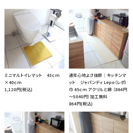
favorite
favorite
ミニマルトイレマット 43ｃｍ
通年心地よさ抜群｜キッチンマ
×40ｃｍ
ット ジャパンディ Lepo（レポ）
1,120円(税込)
巾 45ｃｍ アクリルと綿 （864円
～5040円）加工無料
864円(税込)
favorite
favorite