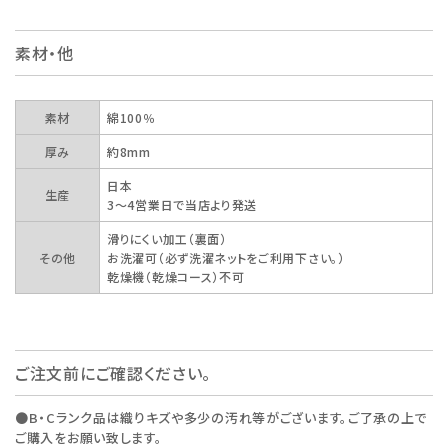
素材・他
素材
綿100％
厚み
約8mm
日本
生産
3～4営業日で当店より発送
滑りにくい加工（裏面）
その他
お洗濯可（必ず洗濯ネットをご利用下さい。）
乾燥機（乾燥コース）不可
ご注文前にご確認ください。
●B・Cランク品は織りキズや多少の汚れ等がございます。ご了承の上で
ご購入をお願い致します。