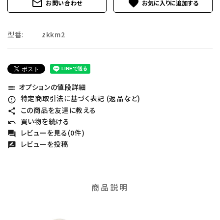
mail_outline
favorite
お問い合わせ
型番:
zkkm2
オプションの値段詳細
toc
特定商取引法に基づく表記 (返品など)
error_outline
この商品を友達に教える
share
買い物を続ける
undo
レビューを見る(0件)
forum
レビューを投稿
rate_review
商品説明