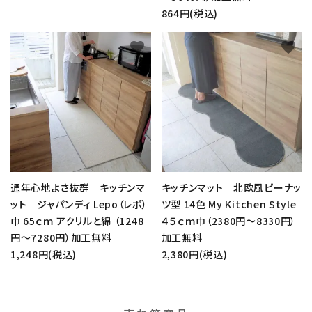
864円(税込)
favorite
favorite
通年心地よさ抜群｜キッチンマ
キッチンマット｜北欧風ピーナッ
ット ジャパンディ Lepo（レポ）
ツ型 14色 My Kitchen Style
巾 65ｃｍ アクリルと綿 （1248
４５ｃｍ巾（2380円～8330円）
円～7280円）加工無料
加工無料
1,248円(税込)
2,380円(税込)