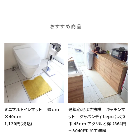
おすすめ商品
favorite
favorite
ミニマルトイレマット 43ｃｍ
通年心地よさ抜群｜キッチンマ
×40ｃｍ
ット ジャパンディ Lepo（レポ）
1,120円(税込)
巾 45ｃｍ アクリルと綿 （864円
～5040円）加工無料