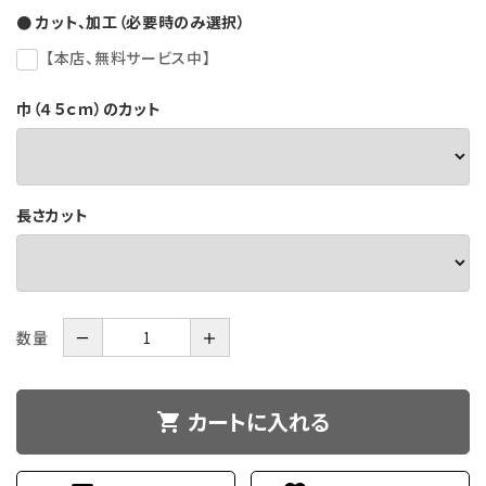
● カット、加工（必要時のみ選択）
【本店、無料サービス中】
巾（４５ｃｍ）のカット
長さカット
数量
－
＋
カートに入れる
shopping_cart