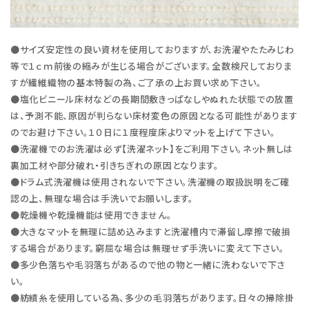
●サイズ安定性の良い資材を使用しておりますが、お洗濯やたたみじわ
等で１ｃｍ前後の縮みが生じる場合がございます。全数検尺しておりま
すが繊維織物の基本特製の為、ご了承の上お買い求め下さい。
●塩化ビニール床材などの長期間敷きっぱなしやぬれた状態での放置
は、予測不能、原因が判らない床材変色の原因となる可能性があります
のでお避け下さい。１０日に１度程度床よりマットを上げて下さい。
●洗濯機でのお洗濯は必ず【洗濯ネット】をご利用下さい。ネット無しは
裏加工材や部分破れ・引きちぎれの原因となります。
●ドラム式洗濯機は使用されないで下さい。洗濯機の取扱説明をご確
認の上、無理な場合は手洗いでお願いします。
●乾燥機や乾燥機能は使用できません。
●大きなマットを無理に詰め込みますと洗濯槽内で滞留し摩擦で破損
する場合があります。窮屈な場合は無理せず手洗いに変えて下さい。
●多少色落ちや毛羽落ちがあるので他の物と一緒に洗わないで下さ
い。
●紡績糸を使用している為、多少の毛羽落ちがあります。日々の掃除掛