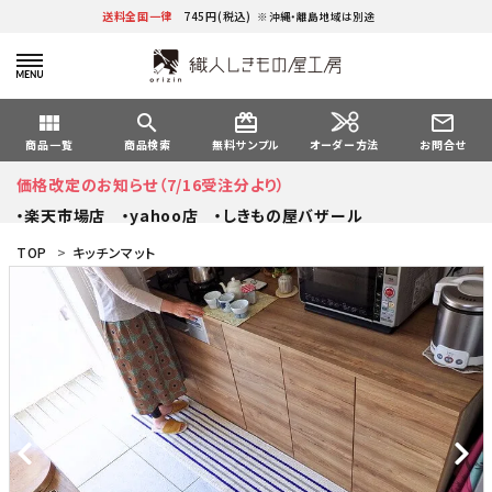
送料全国一律
745円(税込)
※沖縄・離島地域は別途
view_module
search
card_giftcard
mail_outline
オーダー方法
商品一覧
商品検索
無料サンプル
お問合せ
価格改定のお知らせ（7/16受注分より）
・楽天市場店
・yahoo店
・しきもの屋バザール
TOP
>
キッチンマット