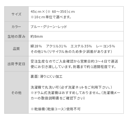
45ｃｍ×（※ 60～350）ｃｍ
サイズ
※10ｃｍ単位で選べます。
カラー
ブルー・グリーン・レッド
生地の厚み
約8mm
綿28％ アクリル31％ エステル35％ レーヨン5％
品質
その他1％（リサイクル糸のため多少誤差があります）
受注生産なのでご入金確認から営業日約３～４日で運送
出荷予定日
便にお引き渡ししています。到着まで約１週間程度です。
裏面：滑りにくい加工
洗濯機で丸洗い可（必ず洗濯ネットをご利用下さい。）
その他
※ドラム式洗濯機はおすすめしておりません。（洗濯機メー
カーの取扱説明書をご確認下さい）
※乾燥機（乾燥コース）使用不可