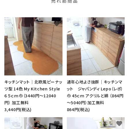
売れ筋商品
favorite
favorite
キッチンマット｜北欧風ピーナッ
通年心地よさ抜群｜キッチンマ
ツ型 14色 My Kitchen Style
ット ジャパンディ Lepo（レポ）
６５ｃｍ巾（3440円～12040
巾 45ｃｍ アクリルと綿 （864円
円） 加工無料
～5040円）加工無料
3,440円(税込)
864円(税込)
favorite
favorite