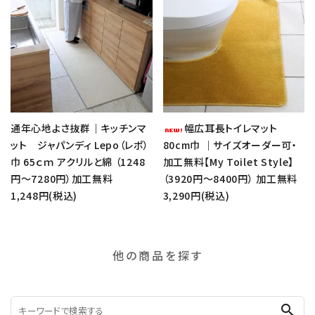
通年心地よさ抜群｜キッチンマ
幅広耳長トイレマット
ット ジャパンディ Lepo（レポ）
80cm巾 ｜サイズオーダー可・
巾 65ｃｍ アクリルと綿 （1248
加工無料【My Toilet Style】
円～7280円）加工無料
（3920円～8400円） 加工無料
1,248円(税込)
3,290円(税込)
他の商品を探す
search