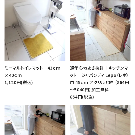
favorite
favorite
ミニマルトイレマット 43ｃｍ
通年心地よさ抜群｜キッチンマ
×40ｃｍ
ット ジャパンディ Lepo（レポ）
1,120円(税込)
巾 45ｃｍ アクリルと綿 （864円
～5040円）加工無料
864円(税込)
favorite
favorite