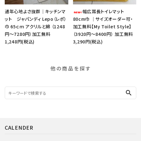
通年心地よさ抜群｜キッチンマ
幅広耳長トイレマット
ット ジャパンディ Lepo（レポ）
80cm巾 ｜サイズオーダー可・
巾 65ｃｍ アクリルと綿 （1248
加工無料【My Toilet Style】
円～7280円）加工無料
（3920円～8400円） 加工無料
1,248円(税込)
3,290円(税込)
他の商品を探す
search
CALENDER