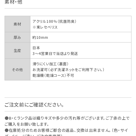
素材・他
アクリル100％（抗菌防臭）
素材
※東レセベリス
厚み
約10mm
日本
生産
3～4営業日で当店より発送
滑りにくい加工（裏面）
その他
お洗濯可（必ず洗濯ネットをご利用下さい。）
乾燥機（乾燥コース）不可
ご注文前にご確認ください。
●B・Cランク品は織りキズや多少の汚れ等がございます。ご了承の上で
ご購入をお願い致します。
●在庫処分のためお客様ご都合の返品、交換は出来ません。（色・サイ