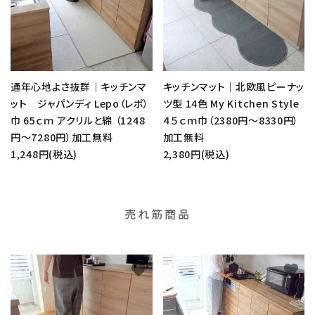
通年心地よさ抜群｜キッチンマ
キッチンマット｜北欧風ピーナッ
ット ジャパンディ Lepo（レポ）
ツ型 14色 My Kitchen Style
巾 65ｃｍ アクリルと綿 （1248
４５ｃｍ巾（2380円～8330円）
円～7280円）加工無料
加工無料
1,248円(税込)
2,380円(税込)
売れ筋商品
favorite
favorite