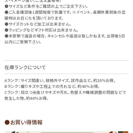
ズ・イメージ違い、ご注文重複等）
●サイズなど条件をご確認の上でご注文下さい。
●ご入金確認後1週間程度で到着です。※イベント、長期休業前後の混
雑時はお日にちを頂いております。
●サイズカットなど加工は出来ません。
●ラッピングなどギフト対応は出来ません。
●未受領で返送の場合、キャンセルや返送は致しかねます。出荷後5日
以内にご受領下さい。
在庫ランクについて
Aランク：サイズ間違い、規格外サイズ、試作品など。約20％お得。
Bランク：織りキズや工程上での汚れなど。約40％お得。
Cランク：目立つ糸抜けやキズや汚れ、色替えや機械調整の問題などで
発生した物。約60％お得。
●お買い得情報