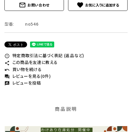
mail_outline
favorite
お問い合わせ
型番:
no546
特定商取引法に基づく表記 (返品など)
error_outline
この商品を友達に教える
share
買い物を続ける
undo
レビューを見る(0件)
forum
レビューを投稿
rate_review
商品説明