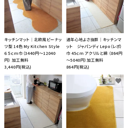
キッチンマット｜北欧風ピーナッ
通年心地よさ抜群｜キッチンマ
ツ型 14色 My Kitchen Style
ット ジャパンディ Lepo（レポ）
６５ｃｍ巾（3440円～12040
巾 45ｃｍ アクリルと綿 （864円
円） 加工無料
～5040円）加工無料
3,440円(税込)
864円(税込)
favorite
favorite