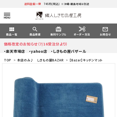
送料全国一律
745円(税込)
※沖縄・離島地域は別途
view_module
search
card_giftcard
mail_outline
オーダー方法
商品一覧
商品検索
無料サンプル
お問合せ
価格改定のお知らせ（7/16受注分より）
・楽天市場店
・yahoo店
・しきもの屋バザール
TOP
>
本店のみ♪ しきもの屋BAZAR
>
【Bazar】キッチンマット