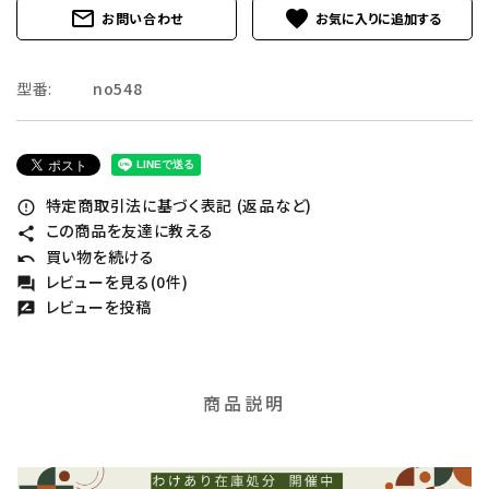
mail_outline
favorite
お問い合わせ
型番:
no548
特定商取引法に基づく表記 (返品など)
error_outline
この商品を友達に教える
share
買い物を続ける
undo
レビューを見る(0件)
forum
レビューを投稿
rate_review
商品説明