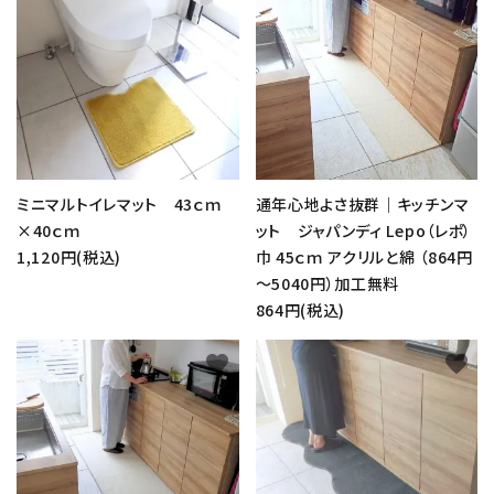
ミニマルトイレマット 43ｃｍ
通年心地よさ抜群｜キッチンマ
×40ｃｍ
ット ジャパンディ Lepo（レポ）
1,120円(税込)
巾 45ｃｍ アクリルと綿 （864円
～5040円）加工無料
864円(税込)
favorite
favorite