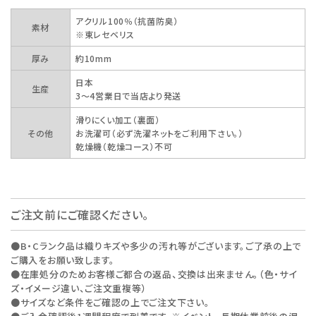
アクリル100％（抗菌防臭）
素材
※東レセベリス
厚み
約10mm
日本
生産
3～4営業日で当店より発送
滑りにくい加工（裏面）
その他
お洗濯可（必ず洗濯ネットをご利用下さい。）
乾燥機（乾燥コース）不可
ご注文前にご確認ください。
●B・Cランク品は織りキズや多少の汚れ等がございます。ご了承の上で
ご購入をお願い致します。
●在庫処分のためお客様ご都合の返品、交換は出来ません。（色・サイ
ズ・イメージ違い、ご注文重複等）
●サイズなど条件をご確認の上でご注文下さい。