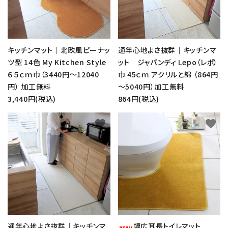
キッチンマット｜北欧風ピーナッ
通年心地よさ抜群｜キッチンマ
ツ型 14色 My Kitchen Style
ット ジャパンディ Lepo（レポ）
６５ｃｍ巾（3440円～12040
巾 45ｃｍ アクリルと綿 （864円
円） 加工無料
～5040円）加工無料
3,440円(税込)
864円(税込)
favorite
favorite
通年心地よさ抜群｜キッチンマ
幅広耳長トイレマット