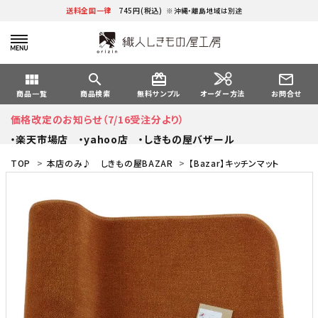
送料全国一律
745円(税込)
※沖縄・離島地域は別途
view_module
search
card_giftcard
mail_outline
オーダー方法
商品一覧
商品検索
無料サンプル
お問合せ
価格改定のお知らせ（7/16受注分より）
・楽天市場店
・yahoo店
・しきもの屋バザール
TOP
>
本店のみ♪ しきもの屋BAZAR
>
【Bazar】キッチンマット