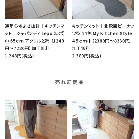
通年心地よさ抜群｜キッチンマ
キッチンマット｜北欧風ピーナッ
ット ジャパンディ Lepo（レポ）
ツ型 14色 My Kitchen Style
巾 65ｃｍ アクリルと綿 （1248
４５ｃｍ巾（2380円～8330円）
円～7280円）加工無料
加工無料
1,248円(税込)
2,380円(税込)
売れ筋商品
favorite
favorite