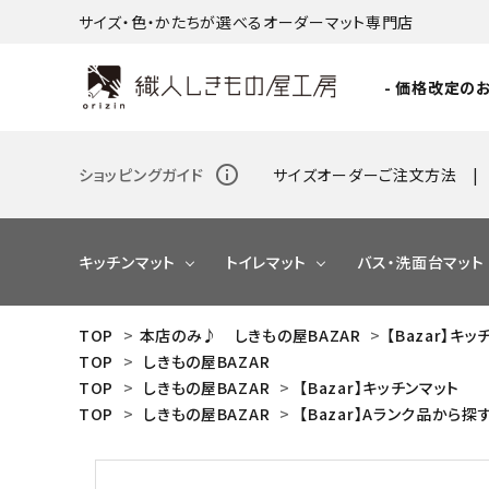
サイズ・色・かたちが選べるオーダーマット専門店
- 価格改定のお
info_outline
ショッピングガイド
サイズオーダーご注文方法
キッチンマット
トイレマット
バス・洗面台マット
TOP
>
本店のみ♪ しきもの屋BAZAR
>
【Bazar】キ
TOP
>
しきもの屋BAZAR
NEW
TOP
>
しきもの屋BAZAR
>
【Bazar】キッチンマット
TOP
>
しきもの屋BAZAR
>
【Bazar】Aランク品から探
NEW
NEW
NEW