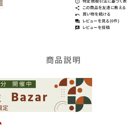
特定商取引法に基づく表記
error_outline
この商品を友達に教える
share
買い物を続ける
undo
レビューを見る(0件)
forum
レビューを投稿
rate_review
商品説明