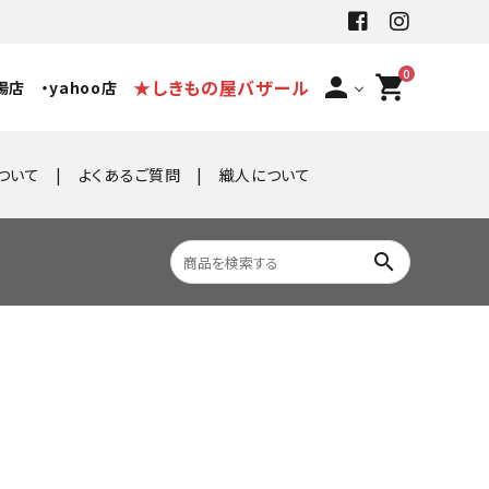
0
person
shopping_cart
★しきもの屋バザール
場店
・yahoo店
ついて
よくあるご質問
織人について
search