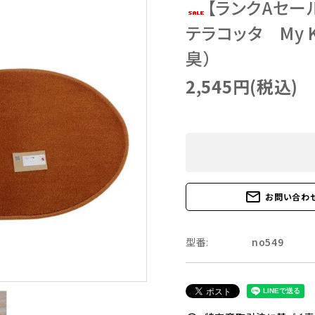
【ランクAセー
テラコッタ My K
臭）
2,545円(税込)
mail_outline
お問い合わ
型番:
no549