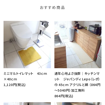
おすすめ商品
favorite
favorite
ミニマルトイレマット 43ｃｍ
通年心地よさ抜群｜キッチンマ
×40ｃｍ
ット ジャパンディ Lepo（レポ）
1,120円(税込)
巾 45ｃｍ アクリルと綿 （864円
～5040円）加工無料
864円(税込)