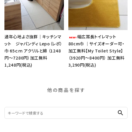
通年心地よさ抜群｜キッチンマ
幅広耳長トイレマット
ット ジャパンディ Lepo（レポ）
80cm巾 ｜サイズオーダー可・
巾 65ｃｍ アクリルと綿 （1248
加工無料【My Toilet Style】
円～7280円）加工無料
（3920円～8400円） 加工無料
1,248円(税込)
3,290円(税込)
他の商品を探す
search