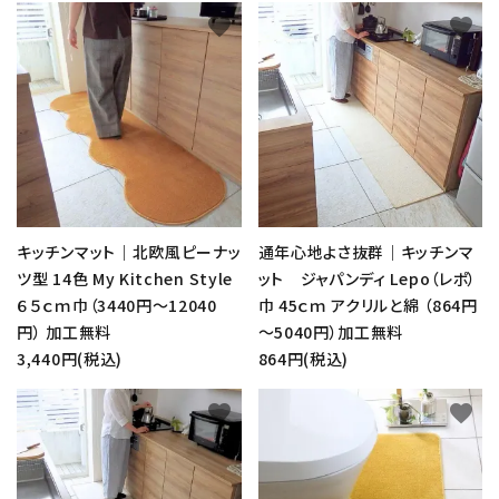
favorite
favorite
キッチンマット｜北欧風ピーナッ
通年心地よさ抜群｜キッチンマ
ツ型 14色 My Kitchen Style
ット ジャパンディ Lepo（レポ）
６５ｃｍ巾（3440円～12040
巾 45ｃｍ アクリルと綿 （864円
円） 加工無料
～5040円）加工無料
3,440円(税込)
864円(税込)
favorite
favorite