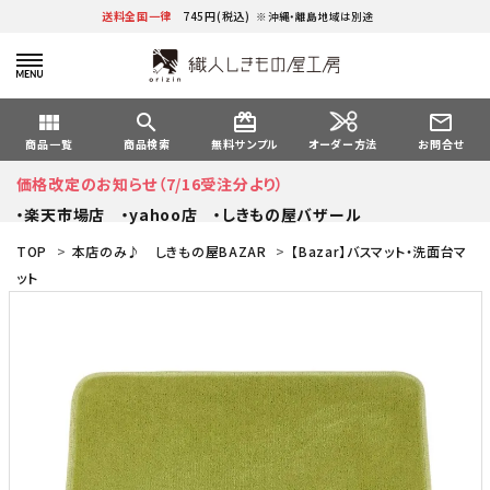
送料全国一律
745円(税込)
※沖縄・離島地域は別途
view_module
search
card_giftcard
mail_outline
オーダー方法
商品一覧
商品検索
無料サンプル
お問合せ
価格改定のお知らせ（7/16受注分より）
・楽天市場店
・yahoo店
・しきもの屋バザール
TOP
>
本店のみ♪ しきもの屋BAZAR
>
【Bazar】バスマット・洗面台マ
ット