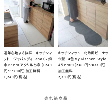
favorite
favorite
通年心地よさ抜群｜キッチンマ
キッチンマット｜北欧風ピーナッ
ット ジャパンディ Lepo（レポ）
ツ型 14色 My Kitchen Style
巾 65ｃｍ アクリルと綿 （1248
４５ｃｍ巾（2380円～8330円）
円～7280円）加工無料
加工無料
1,248円(税込)
2,380円(税込)
売れ筋商品