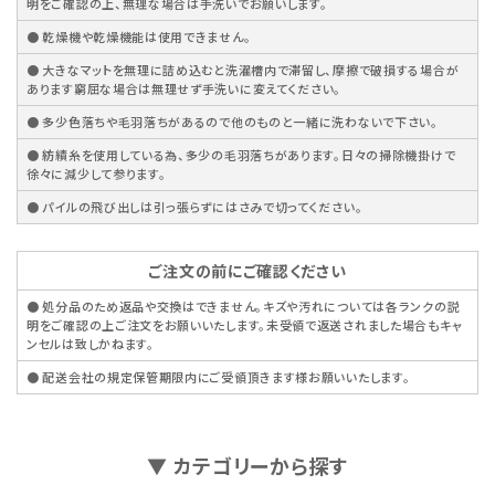
明をご確認の上、無理な場合は手洗いでお願いします。
● 乾燥機や乾燥機能は使用できません。
● 大きなマットを無理に詰め込むと洗濯槽内で滞留し、摩擦で破損する場合が
あります窮屈な場合は無理せず手洗いに変えてください。
● 多少色落ちや毛羽落ちがあるので他のものと一緒に洗わないで下さい。
● 紡績糸を使用している為、多少の毛羽落ちがあります。日々の掃除機掛けで
徐々に減少して参ります。
● パイルの飛び出しは引っ張らずにはさみで切ってください。
ご注文の前にご確認ください
● 処分品のため返品や交換はできません。キズや汚れについては各ランクの説
明をご確認の上ご注文をお願いいたします。未受領で返送されました場合もキャ
ンセルは致しかねます。
● 配送会社の規定保管期限内にご受領頂きます様お願いいたします。
▼ カテゴリーから探す