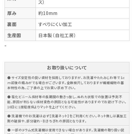
ス）
厚み
約10mm
裏面
すべりにくい加工
生産国
日本製（自社工房）
"
お取り扱いについて
● サイズ安定性の良い資材を採用しておりますが、お洗濯やたたみじわ等で１ｃ
ｍ前後の縮みがでる場合がございます。全数検尺しておりますが繊維織物の基
本特性の為、ご了承の上でお買い求め下さい。
● 塩化ビニール床材等の長期間の敷きっ放し、ぬれた状態での放置は予測不
能、原因が判らない床材変色の原因となる可能性がありますのでお避け下さい。
10日に1度程度床よりマットを上げてください。
● 洗濯機でのお洗濯は必ず【洗濯ネット】をご利用ください。ネット無しは裏加工
剤の破損や、部分破れ・引きちぎれの原因となります。
● 一部のドラム式洗濯機は使用できない場合があります。洗濯機の取り扱い説