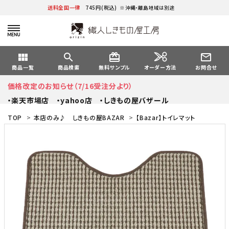
送料全国一律
745円(税込)
※沖縄・離島地域は別途
view_module
search
card_giftcard
mail_outline
オーダー方法
商品一覧
商品検索
無料サンプル
お問合せ
価格改定のお知らせ（7/16受注分より）
・楽天市場店
・yahoo店
・しきもの屋バザール
TOP
>
本店のみ♪ しきもの屋BAZAR
>
【Bazar】トイレマット