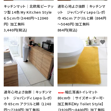
キッチンマット｜北欧風ピーナッ
通年心地よさ抜群｜キッチンマ
ツ型 14色 My Kitchen Style
ット ジャパンディ Lepo（レポ）
６５ｃｍ巾（3440円～12040
巾 45ｃｍ アクリルと綿 （864円
円） 加工無料
～5040円）加工無料
3,440円(税込)
864円(税込)
favorite
favorite
通年心地よさ抜群｜キッチンマ
幅広耳長トイレマット
ット ジャパンディ Lepo（レポ）
80cm巾 ｜サイズオーダー可・
巾 65ｃｍ アクリルと綿 （1248
加工無料【My Toilet Style】
円～7280円）加工無料
（3920円～8400円） 加工無料