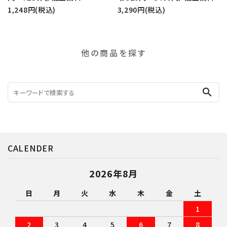
1,248円(税込)
3,290円(税込)
他の商品を探す
search
CALENDER
2026年8月
日
月
火
水
木
金
土
1
2
3
4
5
6
7
8