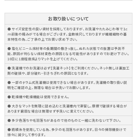
お取り扱いについて
● サイズ安定性の良い資材を採用しておりますが、お洗濯やたたみじわ等で１ｃ
ｍ前後の縮みがでる場合がございます。全数検尺しておりますが繊維織物の基
本特性の為、ご了承の上でお買い求め下さい。
● 塩化ビニール床材等の長期間の敷きっ放し、ぬれた状態での放置は予測不
能、原因が判らない床材変色の原因となる可能性がありますのでお避け下さい。
10日に1度程度床よりマットを上げてください。
● 洗濯機でのお洗濯は必ず【洗濯ネット】をご利用ください。ネット無しは裏加工
剤の破損や、部分破れ・引きちぎれの原因となります。
● 一部のドラム式洗濯機は使用できない場合があります。洗濯機の取り扱い説
明をご確認の上、無理な場合は手洗いでお願いします。
● 乾燥機や乾燥機能は使用できません。
● 大きなマットを無理に詰め込むと洗濯槽内で滞留し、摩擦で破損する場合が
あります窮屈な場合は無理せず手洗いに変えてください。
● 多少色落ちや毛羽落ちがあるので他のものと一緒に洗わないで下さい。
● 紡績糸を使用している為、多少の毛羽落ちがあります。日々の掃除機掛けで
徐々に減少して参ります。