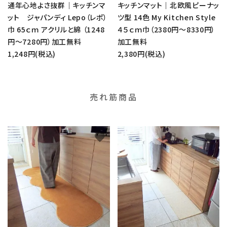
通年心地よさ抜群｜キッチンマ
キッチンマット｜北欧風ピーナッ
ット ジャパンディ Lepo（レポ）
ツ型 14色 My Kitchen Style
巾 65ｃｍ アクリルと綿 （1248
４５ｃｍ巾（2380円～8330円）
円～7280円）加工無料
加工無料
1,248円(税込)
2,380円(税込)
売れ筋商品
favorite
favorite