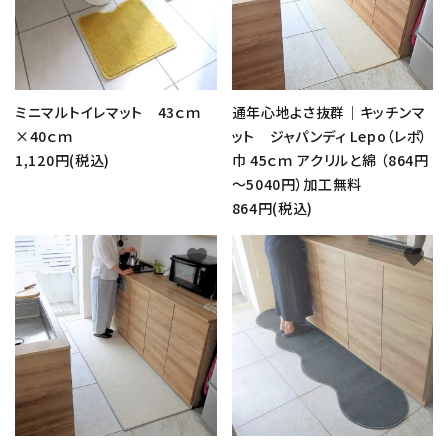
ミニマルトイレマット 43ｃｍ
通年心地よさ抜群｜キッチンマ
×40ｃｍ
ット ジャパンディ Lepo（レポ）
1,120円(税込)
巾 45ｃｍ アクリルと綿 （864円
～5040円）加工無料
864円(税込)
favorite
favorite