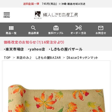
送料全国一律
745円(税込)
※沖縄・離島地域は別途
view_module
search
card_giftcard
mail_outline
オーダー方法
商品一覧
商品検索
無料サンプル
お問合せ
価格改定のお知らせ（7/16受注分より）
・楽天市場店
・yahoo店
・しきもの屋バザール
TOP
>
本店のみ♪ しきもの屋BAZAR
>
【Bazar】キッチンマット