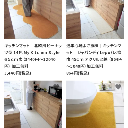
キッチンマット｜北欧風ピーナッ
通年心地よさ抜群｜キッチンマ
ツ型 14色 My Kitchen Style
ット ジャパンディ Lepo（レポ）
６５ｃｍ巾（3440円～12040
巾 45ｃｍ アクリルと綿 （864円
円） 加工無料
～5040円）加工無料
3,440円(税込)
864円(税込)
favorite
favorite