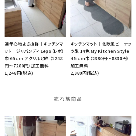
通年心地よさ抜群｜キッチンマ
キッチンマット｜北欧風ピーナッ
ット ジャパンディ Lepo（レポ）
ツ型 14色 My Kitchen Style
巾 65ｃｍ アクリルと綿 （1248
４５ｃｍ巾（2380円～8330円）
円～7280円）加工無料
加工無料
1,248円(税込)
2,380円(税込)
売れ筋商品
favorite
favorite