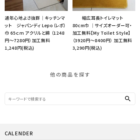
通年心地よさ抜群｜キッチンマ
幅広耳長トイレマット
ット ジャパンディ Lepo（レポ）
80cm巾 ｜サイズオーダー可・
巾 65ｃｍ アクリルと綿 （1248
加工無料【My Toilet Style】
円～7280円）加工無料
（3920円～8400円） 加工無料
1,248円(税込)
3,290円(税込)
他の商品を探す
search
CALENDER