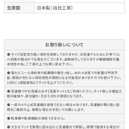
生産国
日本製（自社工房）
お取り扱いについて
● サイズ安定性の良い資材を採用しておりますが、お洗濯やたたみじわ等で１ｃ
ｍ前後の縮みがでる場合がございます。全数検尺しておりますが繊維織物の基
本特性の為、ご了承の上でお買い求め下さい。
● 塩化ビニール床材等の長期間の敷きっ放し、ぬれた状態での放置は予測不
能、原因が判らない床材変色の原因となる可能性がありますのでお避け下さい。
10日に1度程度床よりマットを上げてください。
● 洗濯機でのお洗濯は必ず【洗濯ネット】をご利用ください。ネット無しは裏加工
剤の破損や、部分破れ・引きちぎれの原因となります。
● 一部のドラム式洗濯機は使用できない場合があります。洗濯機の取り扱い説
明をご確認の上、無理な場合は手洗いでお願いします。
● 乾燥機や乾燥機能は使用できません。
● 大きなマットを無理に詰め込むと洗濯槽内で滞留し、摩擦で破損する場合が