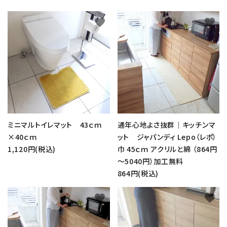
favorite
favorite
ミニマルトイレマット 43ｃｍ
通年心地よさ抜群｜キッチンマ
×40ｃｍ
ット ジャパンディ Lepo（レポ）
1,120円(税込)
巾 45ｃｍ アクリルと綿 （864円
～5040円）加工無料
864円(税込)
favorite
favorite