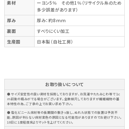
素材
ーヨン5％ その他1％（リサイクル糸のため
多少誤差があります）
厚み
厚み：約8ｍｍ
裏面
すべりにくい加工
生産国
日本製（自社工房）
お取り扱いについて
● サイズ安定性の良い資材を採用しておりますが、お洗濯やたたみじわ等で１ｃ
ｍ前後の縮みがでる場合がございます。全数検尺しておりますが繊維織物の基
本特性の為、ご了承の上でお買い求め下さい。
● 塩化ビニール床材等の長期間の敷きっ放し、ぬれた状態での放置は予測不
能、原因が判らない床材変色の原因となる可能性がありますのでお避け下さい。
10日に1度程度床よりマットを上げてください。