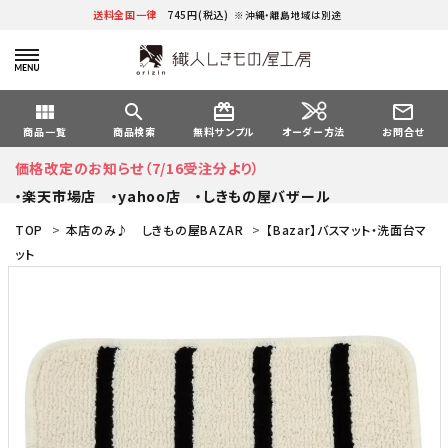
送料全国一律
745円(税込)
※沖縄・離島地域は別途
view_module
search
card_giftcard
mail_outline
オーダー方法
商品一覧
商品検索
無料サンプル
お問合せ
価格改定のお知らせ（7/16受注分より）
・楽天市場店
・yahoo店
・しきもの屋バザール
TOP
>
本店のみ♪ しきもの屋BAZAR
>
【Bazar】バスマット・洗面台マ
ット