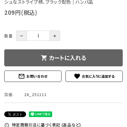
シュなストライプ柄、ブラック配色 | ハンパ品
209円(税込)
数量
－
＋
カートに入れる
shopping_cart
mail_outline
favorite
お問い合わせ
型番:
26_251111
特定商取引法に基づく表記 (返品など)
error_outline