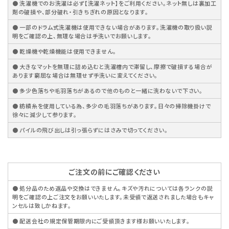
● 洗濯機でのお洗濯は必ず【洗濯ネット】をご利用ください。ネット無しは裏加工
剤の破損や、部分破れ・引きちぎれの原因となります。
● 一部のドラム式洗濯機は使用できない場合があります。洗濯機の取り扱い説
明をご確認の上、無理な場合は手洗いでお願いします。
● 乾燥機や乾燥機能は使用できません。
● 大きなマットを無理に詰め込むと洗濯槽内で滞留し、摩擦で破損する場合が
あります窮屈な場合は無理せず手洗いに変えてください。
● 多少色落ちや毛羽落ちがあるので他のものと一緒に洗わないで下さい。
● 紡績糸を使用している為、多少の毛羽落ちがあります。日々の掃除機掛けで
徐々に減少して参ります。
● パイルの飛び出しは引っ張らずにはさみで切ってください。
ご注文の前にご確認ください
● 処分品のため返品や交換はできません。キズや汚れについては各ランクの説
明をご確認の上ご注文をお願いいたします。未受領で返送されました場合もキャ
ンセルは致しかねます。
● 配送会社の規定保管期限内にご受領頂きます様お願いいたします。