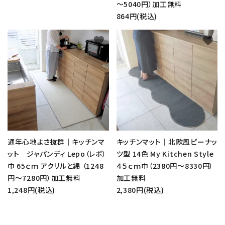
～5040円）加工無料
864円(税込)
favorite
favorite
通年心地よさ抜群｜キッチンマ
キッチンマット｜北欧風ピーナッ
ット ジャパンディ Lepo（レポ）
ツ型 14色 My Kitchen Style
巾 65ｃｍ アクリルと綿 （1248
４５ｃｍ巾（2380円～8330円）
円～7280円）加工無料
加工無料
1,248円(税込)
2,380円(税込)