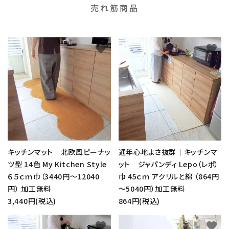
売れ筋商品
favorite
favorite
キッチンマット｜北欧風ピーナッ
通年心地よさ抜群｜キッチンマ
ツ型 14色 My Kitchen Style
ット ジャパンディ Lepo（レポ）
６５ｃｍ巾（3440円～12040
巾 45ｃｍ アクリルと綿 （864円
円） 加工無料
～5040円）加工無料
3,440円(税込)
864円(税込)
favorite
favorite