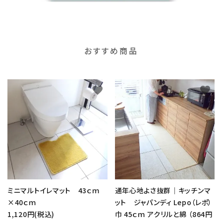
おすすめ商品
favorite
favorite
ミニマルトイレマット 43ｃｍ
通年心地よさ抜群｜キッチンマ
×40ｃｍ
ット ジャパンディ Lepo（レポ）
1,120円(税込)
巾 45ｃｍ アクリルと綿 （864円