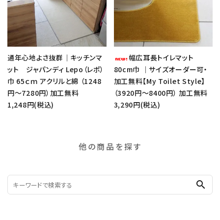
通年心地よさ抜群｜キッチンマ
幅広耳長トイレマット
ット ジャパンディ Lepo（レポ）
80cm巾 ｜サイズオーダー可・
巾 65ｃｍ アクリルと綿 （1248
加工無料【My Toilet Style】
円～7280円）加工無料
（3920円～8400円） 加工無料
1,248円(税込)
3,290円(税込)
他の商品を探す
search