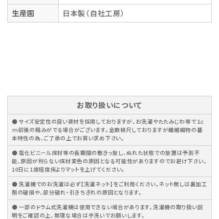
生産国
日本製（自社工房）
お取り扱いについて
● サイズ安定性の良い資材を採用しておりますが、お洗濯やたたみじわ等で１ｃ
ｍ前後の縮みがでる場合がございます。全数検尺しておりますが繊維織物の基
本特性の為、ご了承の上でお買い求め下さい。
● 塩化ビニール床材等の長期間の敷きっ放し、ぬれた状態での放置は予測不
能、原因が判らない床材変色の原因となる可能性がありますのでお避け下さい。
10日に1度程度床よりマットを上げてください。
● 洗濯機でのお洗濯は必ず【洗濯ネット】をご利用ください。ネット無しは裏加工
剤の破損や、部分破れ・引きちぎれの原因となります。
● 一部のドラム式洗濯機は使用できない場合があります。洗濯機の取り扱い説
明をご確認の上、無理な場合は手洗いでお願いします。