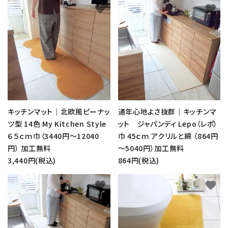
favorite
favorite
キッチンマット｜北欧風ピーナッ
通年心地よさ抜群｜キッチンマ
ツ型 14色 My Kitchen Style
ット ジャパンディ Lepo（レポ）
６５ｃｍ巾（3440円～12040
巾 45ｃｍ アクリルと綿 （864円
円） 加工無料
～5040円）加工無料
3,440円(税込)
864円(税込)
favorite
favorite