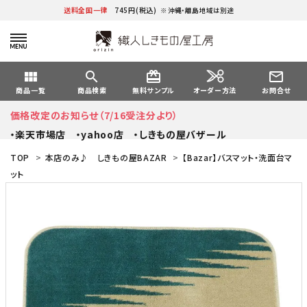
送料全国一律
745円(税込)
※沖縄・離島地域は別途
view_module
search
card_giftcard
mail_outline
オーダー方法
商品一覧
商品検索
無料サンプル
お問合せ
価格改定のお知らせ（7/16受注分より）
・楽天市場店
・yahoo店
・しきもの屋バザール
TOP
>
本店のみ♪ しきもの屋BAZAR
>
【Bazar】バスマット・洗面台マ
ット