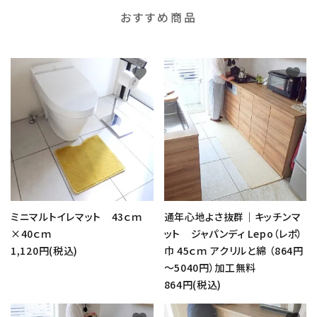
おすすめ商品
favorite
favorite
ミニマルトイレマット 43ｃｍ
通年心地よさ抜群｜キッチンマ
×40ｃｍ
ット ジャパンディ Lepo（レポ）
1,120円(税込)
巾 45ｃｍ アクリルと綿 （864円
～5040円）加工無料
864円(税込)