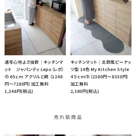
favorite
favorite
通年心地よさ抜群｜キッチンマ
キッチンマット｜北欧風ピーナッ
ット ジャパンディ Lepo（レポ）
ツ型 14色 My Kitchen Style
巾 65ｃｍ アクリルと綿 （1248
４５ｃｍ巾（2380円～8330円）
円～7280円）加工無料
加工無料
1,248円(税込)
2,380円(税込)
売れ筋商品