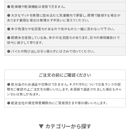
● 乾燥機や乾燥機能は使用できません。
● 大きなマットを無理に詰め込むと洗濯槽内で滞留し、摩擦で破損する場合が
あります窮屈な場合は無理せず手洗いに変えてください。
● 多少色落ちや毛羽落ちがあるので他のものと一緒に洗わないで下さい。
● 紡績糸を使用している為、多少の毛羽落ちがあります。日々の掃除機掛けで
徐々に減少して参ります。
● パイルの飛び出しは引っ張らずにはさみで切ってください。
ご注文の前にご確認ください
● 処分品のため返品や交換はできません。キズや汚れについては各ランクの説
明をご確認の上ご注文をお願いいたします。未受領で返送されました場合もキャ
ンセルは致しかねます。
● 配送会社の規定保管期限内にご受領頂きます様お願いいたします。
▼ カテゴリーから探す