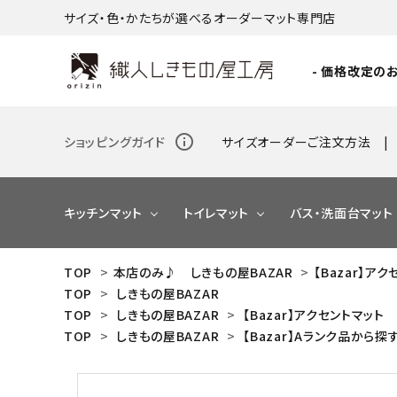
サイズ・色・かたちが選べるオーダーマット専門店
- 価格改定のお
info_outline
ショッピングガイド
サイズオーダーご注文方法
キッチンマット
トイレマット
バス・洗面台マット
TOP
>
本店のみ♪ しきもの屋BAZAR
>
【Bazar】ア
TOP
>
しきもの屋BAZAR
NEW
TOP
>
しきもの屋BAZAR
>
【Bazar】アクセントマット
TOP
>
しきもの屋BAZAR
>
【Bazar】Aランク品から探
NEW
NEW
NEW