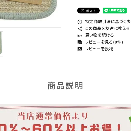
特定商取引法に基づく表記
error_outline
この商品を友達に教える
share
買い物を続ける
undo
レビューを見る(0件)
forum
レビューを投稿
rate_review
商品説明