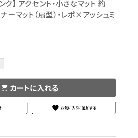
ンク】 アクセント・小さなマット 約
 コーナーマット（扇型）・レポ×アッシュミ
＋
カートに入れる
shopping_cart
favorite
せ