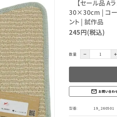
【セール品 Aラ
30×30cm |
ント | 試作品
245円(税込)
数量
－
mail_outline
お問い合わ
型番:
19_260501