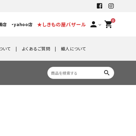
0
person
shopping_cart
★しきもの屋バザール
場店
・yahoo店
ついて
よくあるご質問
織人について
search